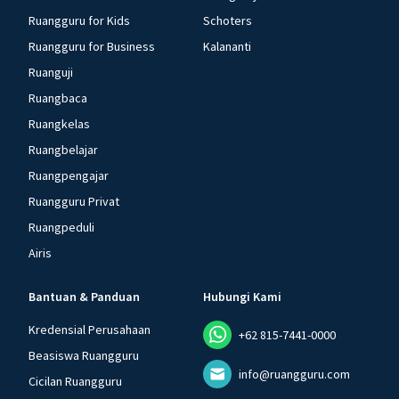
Ruangguru for Kids
Schoters
Ruangguru for Business
Kalananti
Ruanguji
Ruangbaca
Ruangkelas
Ruangbelajar
Ruangpengajar
Ruangguru Privat
Ruangpeduli
Airis
Bantuan & Panduan
Hubungi Kami
Kredensial Perusahaan
+62 815-7441-0000
Beasiswa Ruangguru
info@ruangguru.com
Cicilan Ruangguru