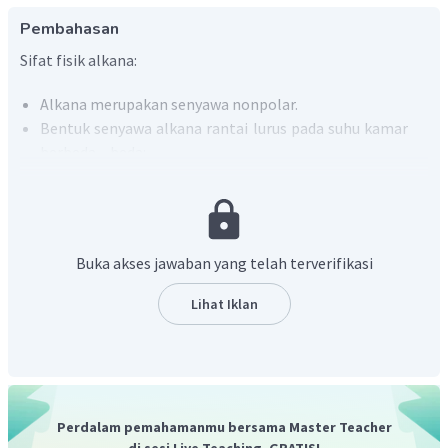
Pembahasan
Sifat fisik alkana:
Alkana merupakan senyawa nonpolar.
Bentuk senyawa alkana rantai lurus pada suhu kamar
berbeda – beda:
C1 – C4 berwujud gas
C5 – C17 berwujud cair
C17 ke atas berwujud padat
Semakin banyak jumlah atom karbon, semakin tinggi
Buka akses jawaban yang telah terverifikasi
titik didihnya.
Adanya rantai cabang pada senyawa alkana
Lihat Iklan
menurunkan titik didihnya, semakin banyak cabang,
titik didih makin rendah.
Alkana mudah larut dalam pelarut organik, tetapi
sukar larut dalam air.
Alkana lebih ringan dari air.
Perdalam pemahamanmu bersama Master Teacher
di sesi Live Teaching, GRATIS!