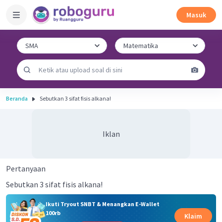
Masuk
Beranda
Sebutkan 3 sifat fisis alkana!
Iklan
Pertanyaan
Sebutkan 3 sifat fisis alkana!
Ikuti Tryout SNBT & Menangkan E-Wallet
100rb
Klaim