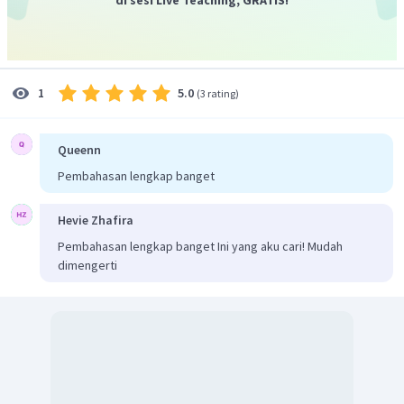
Jadi, 3 sifat fisis alkana antara lain senyawa alkana
bersifat polar, semakin banyak jumlah atom karbon,
semakin tinggi titik didihnya, dan mudah larut dalam
pelarut organik.
5.0
1
(
3 rating
)
Queenn
Pembahasan lengkap banget
Hevie Zhafira
Pembahasan lengkap banget Ini yang aku cari! Mudah
dimengerti