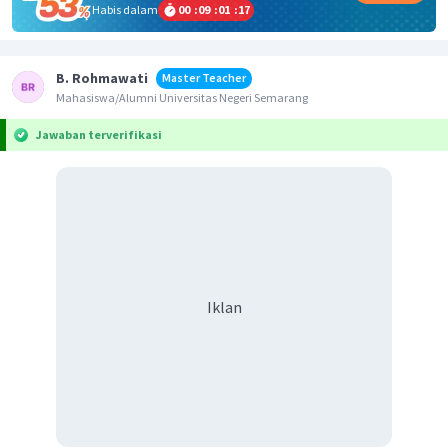
Habis dalam
00
:
09
:
01
:
17
B. Rohmawati
Master Teacher
Mahasiswa/Alumni Universitas Negeri Semarang
Jawaban terverifikasi
Iklan