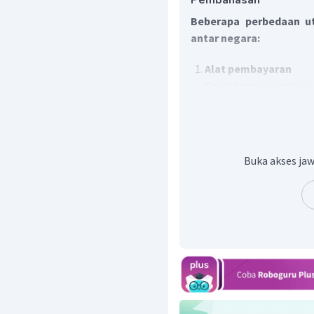
Pembahasan
Beberapa perbedaan u
antar negara:
Alat pembayaran
Perdagangan antar p
negeri sehingga t
perdagangan antar 
(valas) sehingga menim
Ruang lingkup perd
Buka akses jaw
Perdagangan antar
antardaerah dan anta
Sedangkan perdaganga
yang kegiatannya men
dan bisa membeli bara
lain.