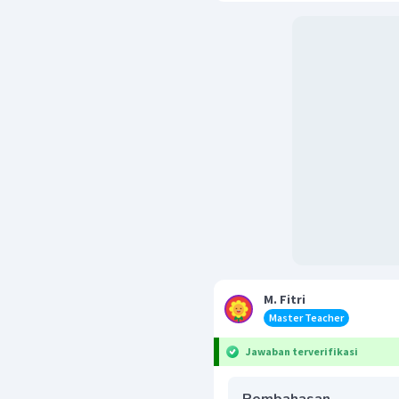
M. Fitri
Master Teacher
Jawaban terverifikasi