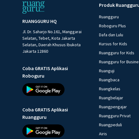
Produk Ruanggur
Ruangguru
RUANGGURU HQ
Roboguru Plus
Jl. Dr. Saharjo No.161, Manggarai
Dafa dan Lulu
Selatan, Tebet, Kota Jakarta
Kursus for Kids
Selatan, Daerah Khusus Ibukota
Jakarta 12860
Ruangguru for Kids
Ruangguru for Busin
Coba GRATIS Aplikasi
Ruanguji
Roboguru
Ruangbaca
Ruangkelas
Ruangbelajar
Ruangpengajar
Coba GRATIS Aplikasi
Ruangguru Privat
Ruangguru
Ruangpeduli
Airis