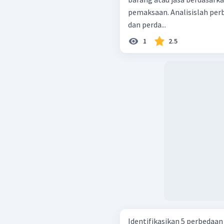
pemaksaan. Analisislah per
dan perda...
1
2.5
Identifikasikan 5 perbedaa