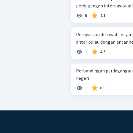
perdagangan internasional!
9
4.1
Pernyataan di bawah ini ya
antar pulau dengan antar neg
1
4.6
Perbandingan perdagangan
negeri
1
0.0