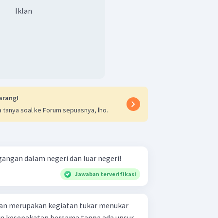
Iklan
arang!
 tanya soal ke Forum sepuasnya, lho.
ngan dalam negeri dan luar negeri!
Jawaban terverifikasi
an merupakan kegiatan tukar menukar
an kesepakatan bersama tanpa ada unsur