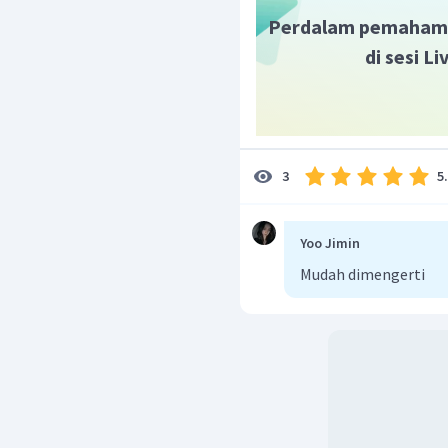
Perdalam pemaham
di sesi L
5
3
Yoo Jimin
Mudah dimengerti