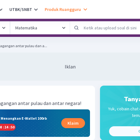
UTBK/SNBT
Produk Ruangguru
agangan antar pulau dan a...
Iklan
Tany
gangan antar pulau dan antar negara!
Yuk, cobain chat 
tema
& Menangkan E-Wallet 100rb
Klaim
8
:
14
:
50
C