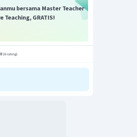
anmu bersama Master Teacher
ive Teaching, GRATIS!
.0
(
6 rating
)