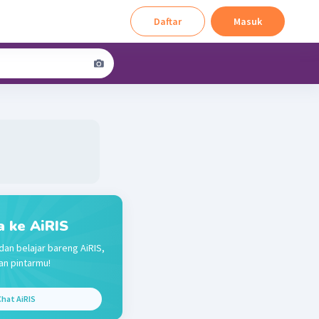
Daftar
Masuk
a ke AiRIS
dan belajar bareng AiRIS,
n pintarmu!
hat AiRIS