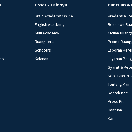
u
Produk Lainnya
Bantuan & 
Brain Academy Online
Kredensial P
English Academy
Beasiswa Ru
Skill Academy
Cicilan Ruang
Ruangkerja
Promo Ruang
Schoters
Laporan Kere
ess
Kalananti
Layanan Pen
Syarat & Ket
Kebijakan Pri
Tentang Kami
Kontak Kami
Press Kit
Bantuan
Karir