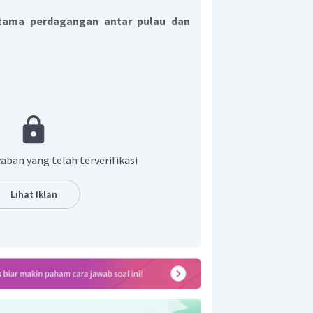
tama perdagangan antar pulau dan
ulau menggunakan mata uang dalam
idak ada kurs valas. Sedangkan
negara menggunakan valuta asing
bulkan kurs valuta asing.
agangan
aban yang telah terverifikasi
 pulau merupakan perdagangan
rpulau dalam lingkup suatu negara.
Lihat Iklan
n antar negara adalah perdagangan
jual barang/jasanya ke negara lain
ng/jasa dari satu negara ke negara