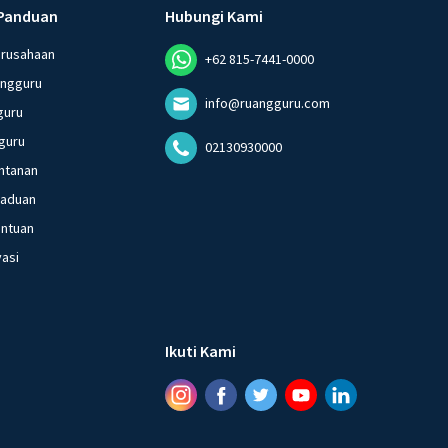
Panduan
Hubungi Kami
erusahaan
+62 815-7441-0000
angguru
info@ruangguru.com
guru
guru
02130930000
ntanan
gaduan
entuan
vasi
Ikuti Kami