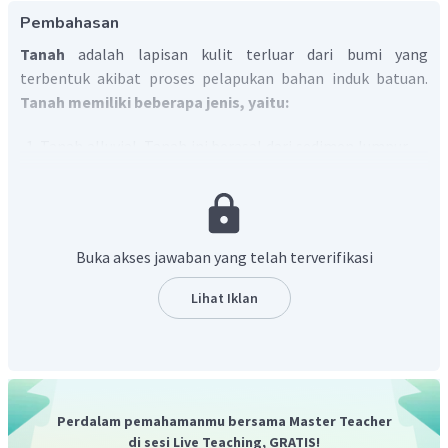
Pembahasan
Tanah
adalah lapisan kulit terluar dari bumi yang
terbentuk akibat proses pelapukan bahan induk batuan.
Tanah memiliki beberapa jenis, yaitu:
Tanah alluvial. Tanah ini berasal dari sedimen lumpur
yang dibawa oleh air sungai.
Tanah vulkanis. Tanah ini terbentuk dari abu atau
material vulkanis yang sudah mengalami pelapukan.
Tanah humus. Tanah ini terbentuk dari sisa tumbuh-
Buka akses jawaban yang telah terverifikasi
tumbuhan yang membusuk.
Tanah organosol atau disebut juga tanah gambut.
Lihat Iklan
Tanah ini terbentuk dari proses pelapukan bahan-
bahan organik, seperti dari sisa pembusukan
tanaman rawa.
Tanah inseptisol. Tanah ini terbentuk dari batuan
sedimen atau metamorf dengan warna agak
Perdalam pemahamanmu bersama Master Teacher
kecoklatan dan kehitaman serta campuran yang agak
di sesi Live Teaching, GRATIS!