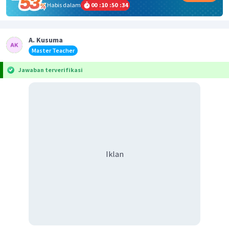
Habis dalam
00
:
10
:
50
:
34
A. Kusuma
Master Teacher
Jawaban terverifikasi
Iklan