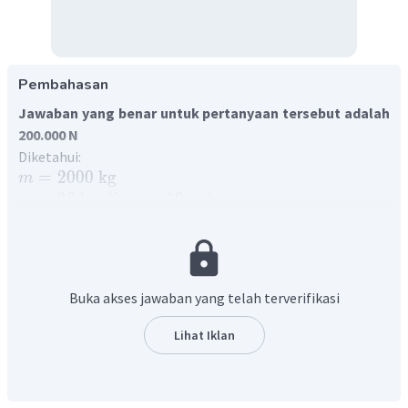
Pembahasan
Jawaban yang benar untuk pertanyaan tersebut adalah
200.000 N
Diketahui:
=
2000
kg
m
=
36
km
/
jam
=
10
m
/
s
v
o
=
0
m
/
s
v
t
=
0
,
1
s
t
Ditanya:
F
Jawab:
Buka akses jawaban yang telah terverifikasi
Konsep yang digunakan dalam menjawab soal ini adalah
hubungan antara impuls dan momentum. Dimana impuls
Lihat Iklan
adalah hasil kali antara gaya interaksi terhadap waktu atau
impuls akan sama dengan perubahan momentum suatu
benda. Maka persamaannya akan menjadi: