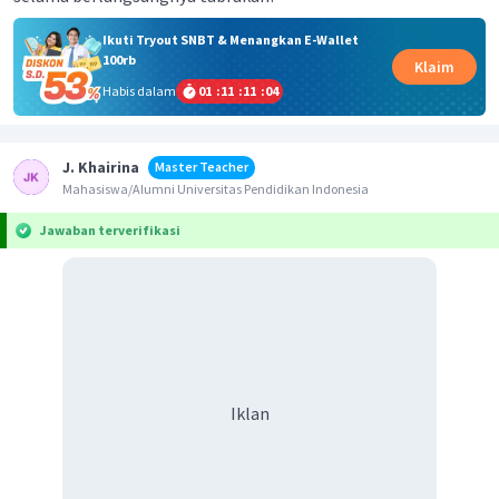
Ikuti Tryout SNBT & Menangkan E-Wallet
100rb
Klaim
Habis dalam
01
:
11
:
11
:
04
J. Khairina
Master Teacher
Mahasiswa/Alumni Universitas Pendidikan Indonesia
Jawaban terverifikasi
Iklan