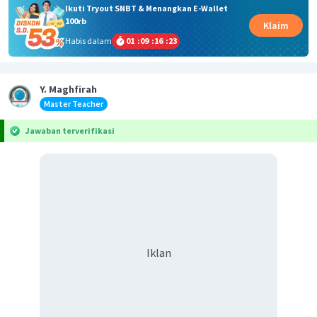
Ikuti Tryout SNBT & Menangkan E-Wallet
100rb
Klaim
Habis dalam
01
:
09
:
16
:
23
Y. Maghfirah
Master Teacher
Jawaban terverifikasi
Iklan