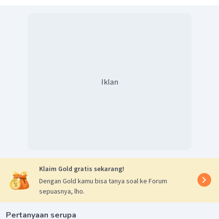
Iklan
Klaim Gold gratis sekarang!
Dengan Gold kamu bisa tanya soal ke Forum
sepuasnya, lho.
Pertanyaan serupa