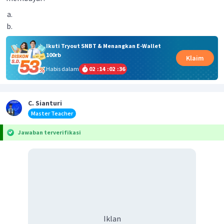
Ikuti Tryout SNBT & Menangkan E-Wallet
100rb
Klaim
Habis dalam
02
:
14
:
02
:
36
C. Sianturi
Master Teacher
Jawaban terverifikasi
Iklan