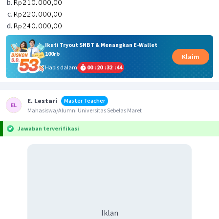
Ikuti Tryout SNBT & Menangkan E-Wallet
100rb
Klaim
Habis dalam
00
:
20
:
32
:
44
E. Lestari
Master Teacher
Mahasiswa/Alumni Universitas Sebelas Maret
Jawaban terverifikasi
Iklan