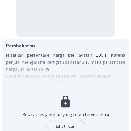
Pembahasan
Misalkan persentase harga beli adalah
. Karena
penjual mengalami kerugian sebesar
, maka persentase
harga jual adalah
.
Dengan demikian, harga beli sepatu itu sama dengan
Dengan demikian harga beli sepatu adalah
.
Buka akses jawaban yang telah terverifikasi
Jadi, jawaban yang tepat adalah A.
Lihat Iklan