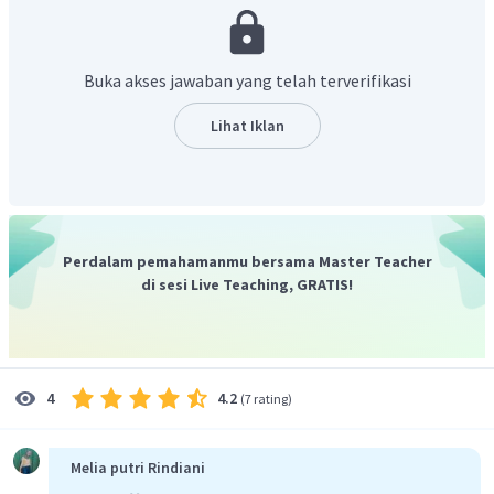
Ditanya: perpindahan
Jawab:
Buka akses jawaban yang telah terverifikasi
Lihat Iklan
Perdalam pemahamanmu bersama Master Teacher
di sesi Live Teaching, GRATIS!
Jadi, jawaban yang tepat adalah 26 km.
4.2
4
(
7 rating
)
Melia putri Rindiani