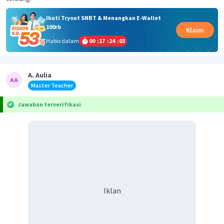
Ikuti Tryout SNBT & Menangkan E-Wallet
100rb
Klaim
Habis dalam
00
:
17
:
24
:
03
A. Aulia
Master Teacher
Jawaban terverifikasi
Iklan