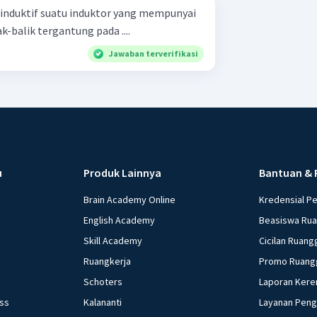
induktif suatu induktor yang mempunyai
k-balik tergantung pada ....
Jawaban terverifikasi
u
Produk Lainnya
Bantuan & 
Brain Academy Online
Kredensial P
English Academy
Beasiswa Ru
Skill Academy
Cicilan Ruang
Ruangkerja
Promo Ruang
Schoters
Laporan Kere
ess
Kalananti
Layanan Pen