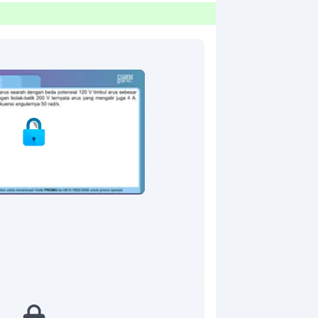
ri (
L
) .... ?