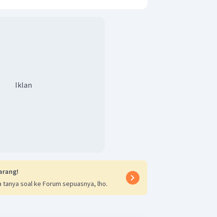
nya adalah
Iklan
nnya adalah 0,8 H.
arang!
 tanya soal ke Forum sepuasnya, lho.