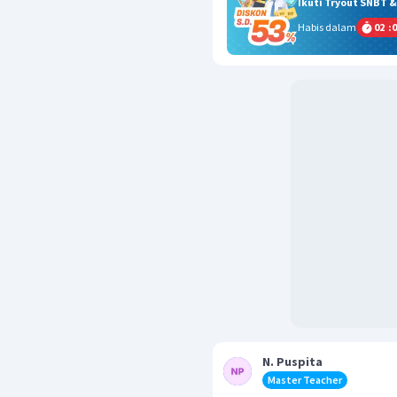
Ikuti Tryout SNBT 
Habis dalam
02
:
0
N. Puspita
Master Teacher