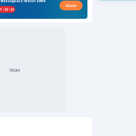
& Menangkan E-Wallet 100rb
Klaim
7
:
10
:
21
Iklan