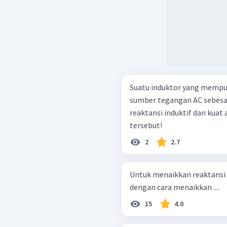
Suatu induktor yang mempuny
sumber tegangan AC sebesar 
reaktansi induktif dan kuat
tersebut!
2
2.7
Untuk menaikkan reaktansi i
dengan cara menaikkan ....
15
4.0