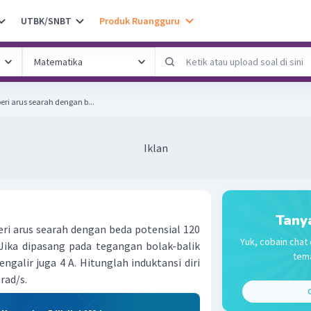
UTBK/SNBT
Produk Ruangguru
eri arus searah dengan b...
Iklan
Tany
eri arus searah dengan beda potensial 120
Yuk, cobain chat 
 Jika dipasang pada tegangan bolak-balik
tema
ngalir juga 4 A. Hitunglah induktansi diri
 rad/s.
C