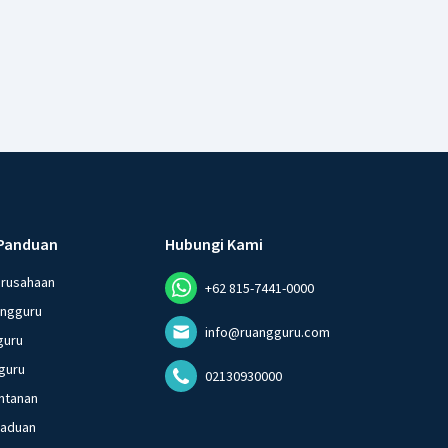
Panduan
Hubungi Kami
erusahaan
+62 815-7441-0000
angguru
info@ruangguru.com
guru
guru
02130930000
ntanan
gaduan