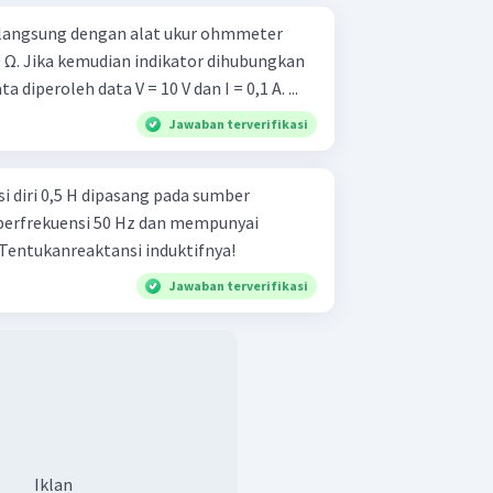
ra langsung dengan alat ukur ohmmeter
Ω. Jika kemudian indikator dihubungkan
dengan tegangan AC, ternyata diperoleh data V = 10 V dan I = 0,1 A. ...
Jawaban terverifikasi
 diri 0,5 H dipasang pada sumber
berfrekuensi 50 Hz dan mempunyai
entukanreaktansi induktifnya!
Jawaban terverifikasi
Iklan