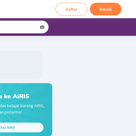
Daftar
Masuk
a ke AiRIS
dan belajar bareng AiRIS,
n pintarmu!
hat AiRIS