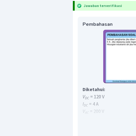
Jawaban terverifikasi
Pembahasan
Diketahui:
V
= 120 V
DC
I
= 4 A
DC
V
= 200 V
AC
I
= 4 A
AC
= 50 Rad/s
Ditanyakan :
Induktansi di