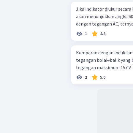
Jika indikator diukur seca
akan menunjukkan angka 60 
1
4.8
Kumparan dengan induktansi
tegangan bolak-balik yang 
tegangan maksimum 157 V. T
2
5.0