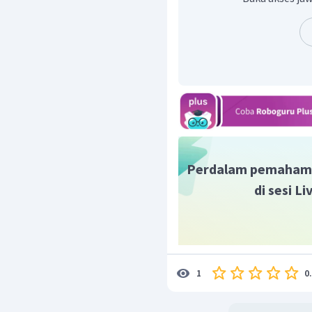
Perdalam pemaham
di sesi L
0
1