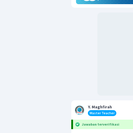
Y. Maghfirah
Master Teacher
Jawaban terverifikasi