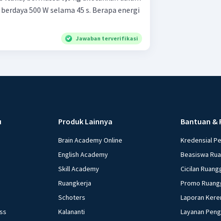
erdaya 500 W selama 45 s. Berapa energi
Jawaban terverifikasi
u
Produk Lainnya
Bantuan & 
Brain Academy Online
Kredensial P
English Academy
Beasiswa Ru
Skill Academy
Cicilan Ruang
Ruangkerja
Promo Ruang
Schoters
Laporan Kere
ess
Kalananti
Layanan Pen