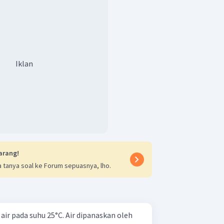
Iklan
arang!
 tanya soal ke Forum sepuasnya, lho.
 air pada suhu 25°C. Air dipanaskan oleh