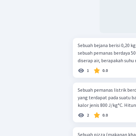
Sebuah bejana berisi 0,20 kg
sebuah pemanas berdaya 50 
diserap air, berapakah suhu 
1
0.0
Sebuah pemanas listrik ber
yang terdapat pada suatu b
kalor jenis 800 J/kg°C. Hitun
2
0.0
Sebuah pizza (makanan khas