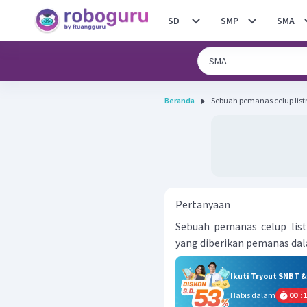
SD
SMP
SMA
Beranda
Sebuah pemanas celup listri
Pertanyaan
Sebuah pemanas celup list
yang diberikan pemanas dal
Ikuti Tryout SNBT 
Habis dalam
00
:
1