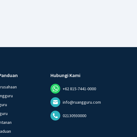
Panduan
Hubungi Kami
erusahaan
+62 815-7441-0000
angguru
info@ruangguru.com
guru
guru
02130930000
ntanan
gaduan