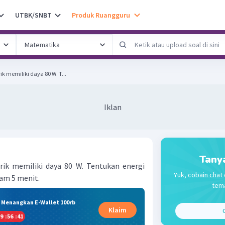
UTBK/SNBT
Produk Ruangguru
k memiliki daya 80 W. T...
Iklan
Tany
rik memiliki daya 80 W. Tentukan energi
Yuk, cobain chat 
am 5 menit.
tema
& Menangkan E-Wallet 100rb
Klaim
C
9
:
56
:
41