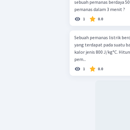
sebuah pemanas berdaya 50 
pemanas dalam 3 menit ?
1
0.0
Sebuah pemanas listrik ber
yang terdapat pada suatu b
kalor jenis 800 J/kg°C. Hitu
pem...
1
0.0