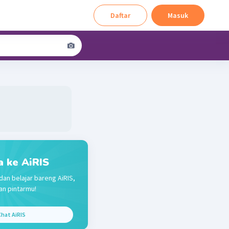
Daftar
Masuk
a ke AiRIS
dan belajar bareng AiRIS,
n pintarmu!
hat AiRIS