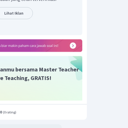
Lihat Iklan
anmu bersama Master Teacher
ive Teaching, GRATIS!
.0
(
0 rating
)