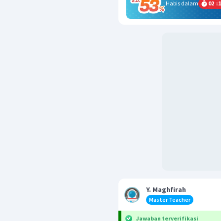
Habis dalam
02
:
1
Y. Maghfirah
Master Teacher
Jawaban terverifikasi