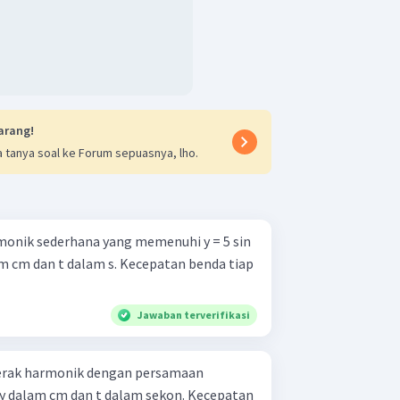
arang!
 tanya soal ke Forum sepuasnya, lho.
monik sederhana yang memenuhi y = 5 sin
lam cm dan t dalam s. Kecepatan benda tiap
Jawaban terverifikasi
erak harmonik dengan persamaan
), y dalam cm dan t dalam sekon. Kecepatan