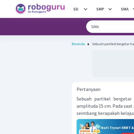
SD
SMP
SMA
Beranda
Sebuah partikel bergetar h
Pertanyaan
Sebuah partikel bergetar
amplituda 15 cm. Pada saat p
seimbang berapakah kelajua
Ikuti Tryout SNBT 