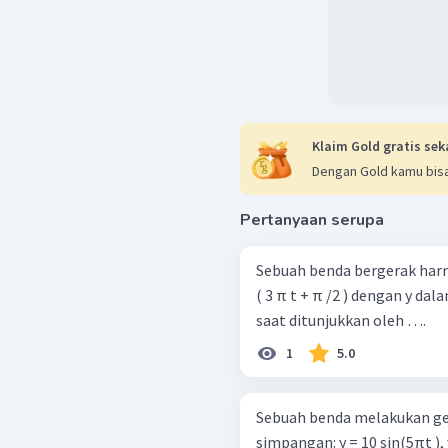
Klaim Gold gratis sek
Dengan Gold kamu bisa
Pertanyaan serupa
Sebuah benda bergerak har
( 3 π t + π /2 ) dengan y da
saat ditunjukkan oleh ….
1
5.0
Sebuah benda melakukan g
simpangan: y = 10 sin⁡(5πt 