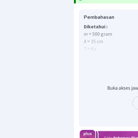
Pembahasan
Diketahui :
m
= 500 gram
A
= 15 cm
T
= 4 s
y
= 10 cm
Ditanyakan
:
v
... ?
Penyelesaian :
Persamaan simpangan da
adalah
Buka akses jaw
=
sin
y
A
ω
t
=
cos
v
A
ω
ω
t
dimana
A
adalah Amplit
untuk mencari kecepatan
nilai cos
dari persamaa
ω
t
=
sin
y
A
y
sin
=