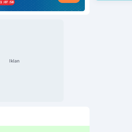
1
:
07
:
57
Iklan