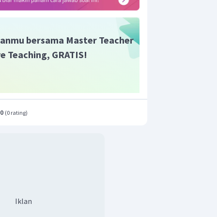
i dengan persamaan phytagoras sebagai
anmu bersama Master Teacher
ive Teaching, GRATIS!
.0
(
0 rating
)
ah
)
5
3
/s
Iklan
2
,
5
5
cm/s
annya adalah
.
π