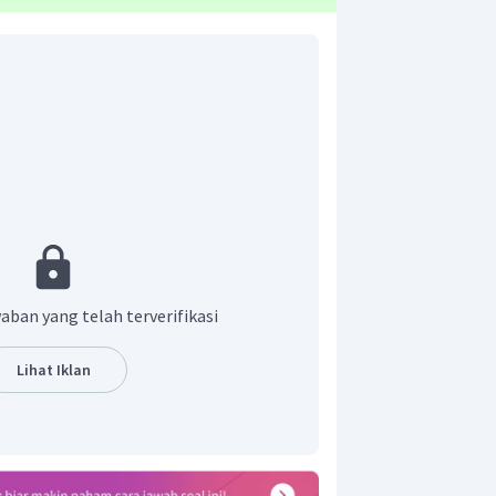
n kecepatan gerak harmonik sederhana
aban yang telah terverifikasi
Lihat Iklan
udo dan
adalah kecepatan sudut. Maka
ω
, kita terlebih dahulu harus mencari
n simpangan sebagai berikut.
ω
t