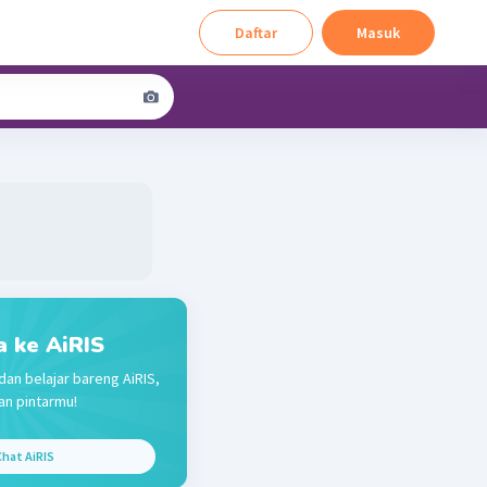
Daftar
Masuk
a ke AiRIS
dan belajar bareng AiRIS,
n pintarmu!
hat AiRIS