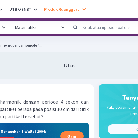
UTBK/SNBT
Produk Ruangguru
armonik dengan periode 4...
Iklan
Tany
 harmonik dengan periode 4 sekon dan
Yuk, cobain chat 
artikel berada pada posisi 10 cm dari titik
tema
n partikel tersebut?
C
& Menangkan E-Wallet 100rb
Klaim