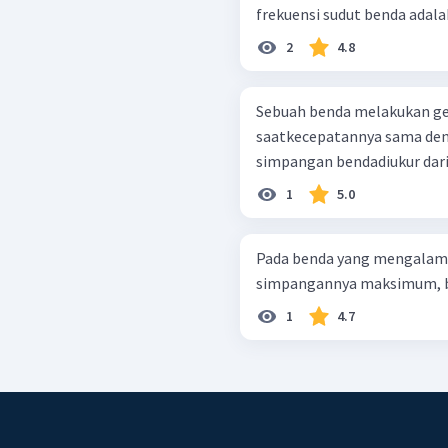
frekuensi sudut benda adalah. 
2
4.8
Sebuah benda melakukan ge
saatkecepatannya sama de
simpangan bendadiukur dari
1
5.0
Pada benda yang mengalami
simpangannya maksimum, be
1
4.7