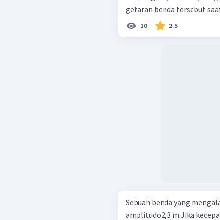
getaran benda tersebut saat 
10
2.5
Sebuah benda yang mengala
amplitudo2,3 m.Jika kecep