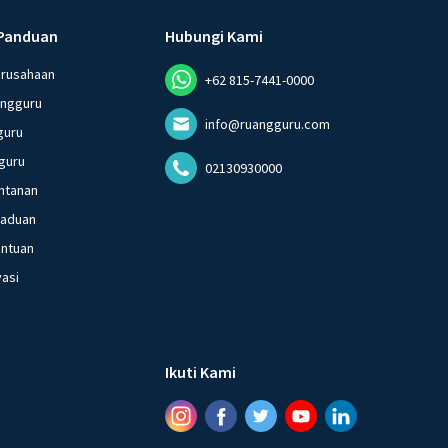
Panduan
Hubungi Kami
erusahaan
+62 815-7441-0000
angguru
info@ruangguru.com
guru
guru
02130930000
ntanan
gaduan
entuan
vasi
Ikuti Kami