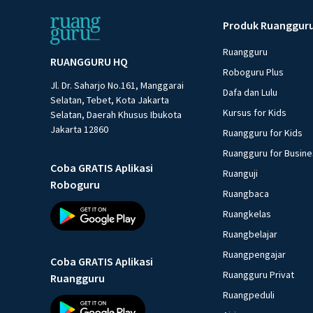
Produk Ruanggur
Ruangguru
RUANGGURU HQ
Roboguru Plus
Jl. Dr. Saharjo No.161, Manggarai
Dafa dan Lulu
Selatan, Tebet, Kota Jakarta
Kursus for Kids
Selatan, Daerah Khusus Ibukota
Jakarta 12860
Ruangguru for Kids
Ruangguru for Busin
Coba GRATIS Aplikasi
Ruanguji
Roboguru
Ruangbaca
Ruangkelas
Ruangbelajar
Ruangpengajar
Coba GRATIS Aplikasi
Ruangguru Privat
Ruangguru
Ruangpeduli