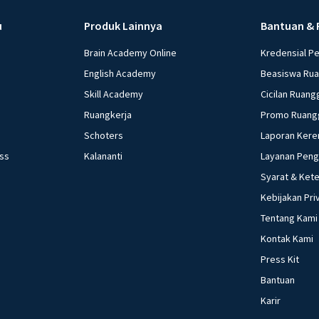
u
Produk Lainnya
Bantuan & 
Brain Academy Online
Kredensial P
English Academy
Beasiswa Ru
Skill Academy
Cicilan Ruang
Ruangkerja
Promo Ruang
Schoters
Laporan Kere
ess
Kalananti
Layanan Pen
Syarat & Ket
Kebijakan Pri
Tentang Kami
Kontak Kami
Press Kit
Bantuan
Karir