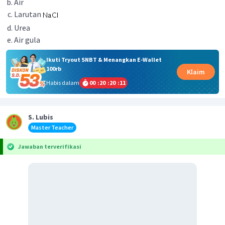
Air
Larutan
Urea
Air gula
Ikuti Tryout SNBT & Menangkan E-Wallet
100rb
Klaim
Habis dalam
00
:
20
:
20
:
11
S. Lubis
Master Teacher
Jawaban terverifikasi