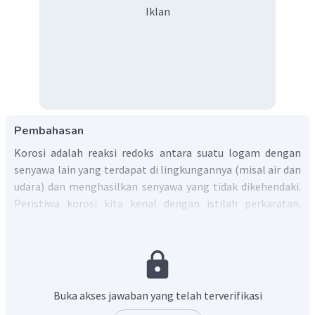
Iklan
Pembahasan
Korosi adalah reaksi redoks antara suatu logam dengan
senyawa lain yang terdapat di lingkungannya (misal air dan
udara) dan menghasilkan senyawa yang tidak dikehendaki.
Peristiwa korosi kita kenal dengan istilah perkaratan.
Korosi ini telah mengakibatkan kerugian bermilyar rupiah
setiap tahunnya. Biasanya logam yang paling banyak
mengalami korosi adalah besi.
Faktor penyebab korosi atau hal-hal yang mempercepat
proses korosi adalah sebagai berikut.
Buka akses jawaban yang telah terverifikasi