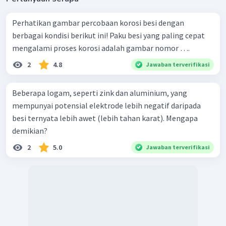
dimasukkan dalam larutan
atau larutan garam.
Jadi, jawaban yang tepat adalah C.
Perhatikan gambar percobaan korosi besi dengan
berbagai kondisi berikut ini! Paku besi yang paling cepat
mengalami proses korosi adalah gambar nomor ….
2
4.8
Jawaban terverifikasi
Beberapa logam, seperti zink dan aluminium, yang
mempunyai potensial elektrode lebih negatif daripada
besi ternyata lebih awet (lebih tahan karat). Mengapa
demikian?
2
5.0
Jawaban terverifikasi