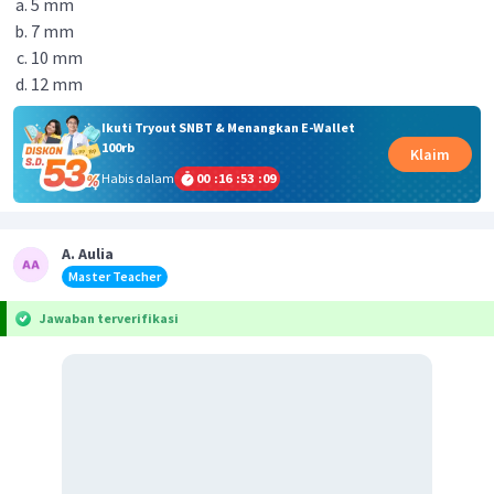
5 mm
7 mm
10 mm
12 mm
Ikuti Tryout SNBT & Menangkan E-Wallet
100rb
Klaim
Habis dalam
00
:
16
:
53
:
09
A. Aulia
Master Teacher
Jawaban terverifikasi