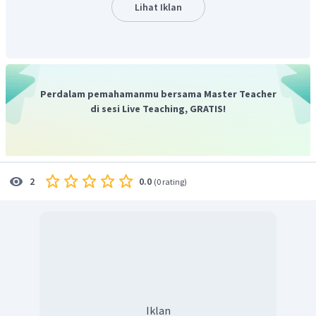
Berdasarkan penjelasan di atas, maka jawaban yang tepat
Lihat Iklan
pada pilihan jawaban adalah 7 mm.
Jadi, jawaban yang tepat adalah B.
Perdalam pemahamanmu bersama Master Teacher
di sesi Live Teaching, GRATIS!
0.0
2
(
0 rating
)
Iklan