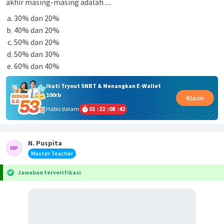
akhir masing-masing adalah ....
30% dan 20%
40% dan 20%
50% dan 20%
50% dan 30%
60% dan 40%
Ikuti Tryout SNBT & Menangkan E-Wallet
100rb
Klaim
Habis dalam
01
:
22
:
08
:
42
N. Puspita
Master Teacher
Jawaban terverifikasi