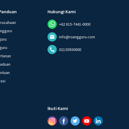
Panduan
Hubungi Kami
erusahaan
+62 815-7441-0000
angguru
info@ruangguru.com
guru
guru
02130930000
ntanan
gaduan
entuan
vasi
Ikuti Kami