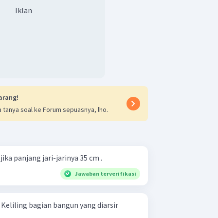
Iklan
arang!
 tanya soal ke Forum sepuasnya, lho.
ika panjang jari-jarinya 35 cm .
Jawaban terverifikasi
r