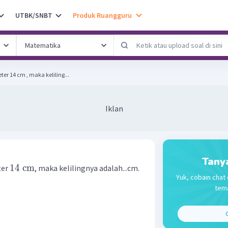
UTBK/SNBT
Produk Ruangguru
er 14 cm , maka keliling...
Iklan
Tany
14
cm
ter
, maka kelilingnya adalah...cm.
Yuk, cobain chat 
tema
C