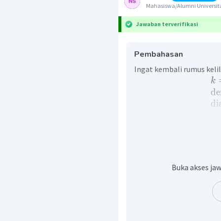
Mahasiswa/Alumni Universit
Jawaban terverifikasi
Pembahasan
Ingat kembali rumus kelil
k
de
di
Jadi pada soal diatas, cari
lingkaran sebagai berikut
=
r
=
k
=
Buka akses jaw
=
Oleh karena itu, jawaba