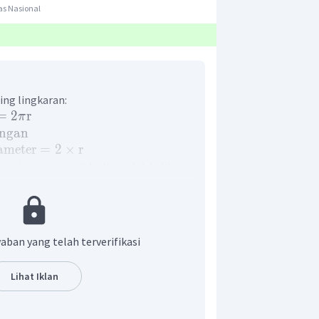
as Nasional
ing lingkaran:
=
2
r
π
ngan
ameter
=
2
×
r
 panjang jari-jari lalu diperoleh keliling
:
1
1
=
×
14
=
7
d
2
2
2
r
π
22
2
×
×
7
7
aban yang telah terverifikasi
44
cm
n yang benar adalah C.
Lihat Iklan