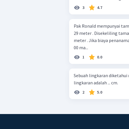
3
4.7
Pak Ronald mempunyai tama
29 meter . Disekeliling tam
meter . Jika biaya penanam
00 ma...
1
0.0
Sebuah lingkaran diketahui 
lingkaran adalah ... cm.
2
5.0