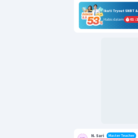
Ikuti Tryout SNBT 
Habis dalam
01
:
1
N. Sari
Master Teacher