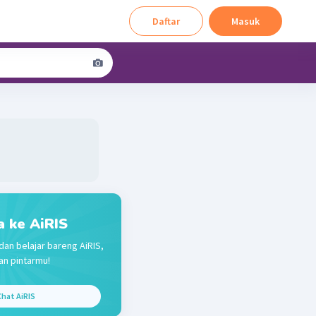
Daftar
Masuk
a ke AiRIS
dan belajar bareng AiRIS,
n pintarmu!
hat AiRIS