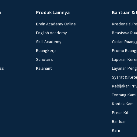
u
Produk Lainnya
Bantuan & 
Brain Academy Online
Kredensial P
English Academy
Beasiswa Ru
Skill Academy
Cicilan Ruang
Ruangkerja
Promo Ruang
Schoters
Laporan Kere
ess
Kalananti
Layanan Pen
Syarat & Ket
Kebijakan Pri
Tentang Kami
Kontak Kami
Press Kit
Bantuan
Karir