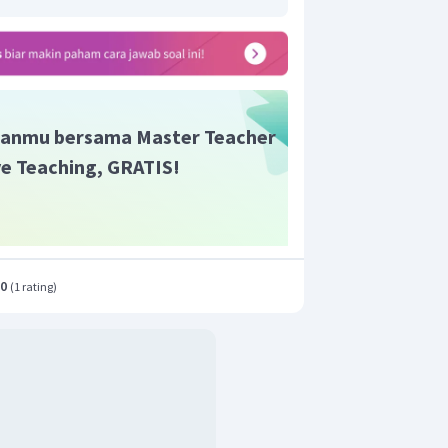
anmu bersama Master Teacher
ive Teaching, GRATIS!
.0
(
1 rating
)