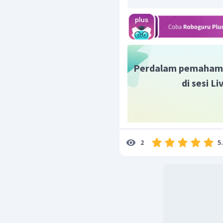
Perdalam pemaham
di sesi L
5
2