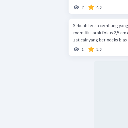
7
4.0
Sebuah lensa cembung yang t
memiliki jarak fokus 2,5 cm 
zat cair yang berindeks bias 1
1
5.0