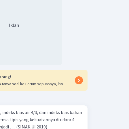
Iklan
arang!
 tanya soal ke Forum sepuasnya, lho.
, indeks bias air 4/3, dan indeks bias bahan
lensa tipis yang kekuatannya di udara 4
dioptri di dalam air akan menjadi …. (SIMAK UI 2010)