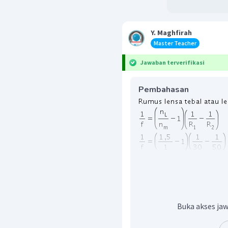
Y. Maghfirah
Master Teacher
Jawaban terverifikasi
Pembahasan
Buka akses jaw