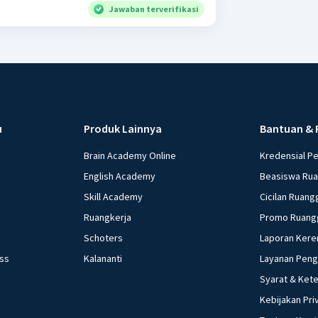
Jawaban terverifikasi
u
Produk Lainnya
Bantuan & 
Brain Academy Online
Kredensial P
English Academy
Beasiswa Ru
Skill Academy
Cicilan Ruang
Ruangkerja
Promo Ruang
Schoters
Laporan Kere
ess
Kalananti
Layanan Pen
Syarat & Ket
Kebijakan Pri