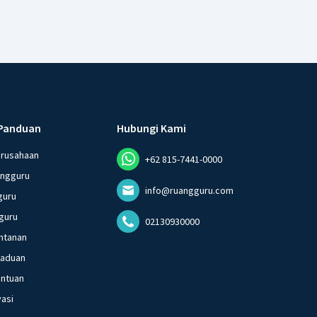
Panduan
Hubungi Kami
erusahaan
+62 815-7441-0000
angguru
info@ruangguru.com
guru
guru
02130930000
ntanan
gaduan
entuan
vasi