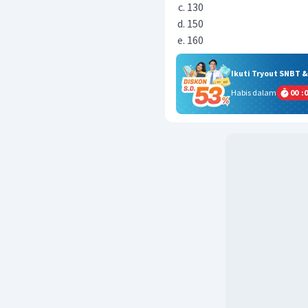
130
150
160
Ikuti Tryout SNBT 
Habis dalam
00
:
0