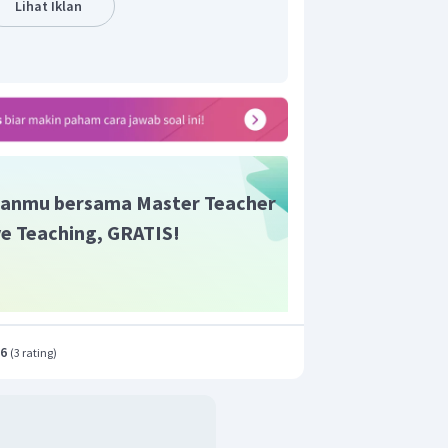
Lihat Iklan
anmu bersama Master Teacher
ive Teaching, GRATIS!
.6
(
3 rating
)