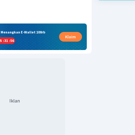
& Menangkan E-Wallet 100rb
Klaim
5
:
31
:
55
Iklan