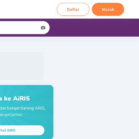
Daftar
Masuk
a ke AiRIS
dan belajar bareng AiRIS,
n pintarmu!
hat AiRIS