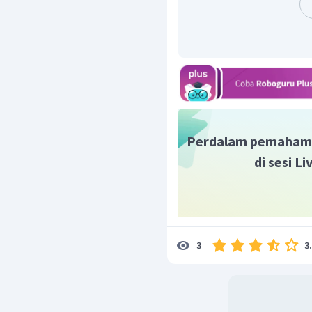
Perdalam pemaham
di sesi L
3
3