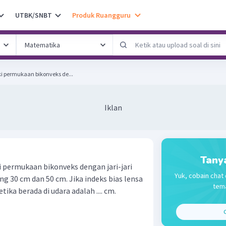
UTBK/SNBT
Produk Ruangguru
i permukaan bikonveks de...
Iklan
Tany
 permukaan bikonveks dengan jari-jari
Yuk, cobain chat 
 30 cm dan 50 cm. Jika indeks bias lensa
tema
tika berada di udara adalah .... cm.
C