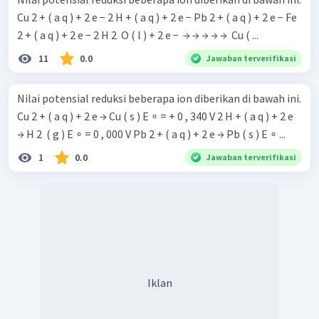
Cu 2 + ( a q ) + 2 e − 2 H + ( a q ) + 2 e − Pb 2 + ( a q ) + 2 e − Fe
2 + ( a q ) + 2 e − 2 H 2 ​ O ( l ) + 2 e − ​ → → → → → ​ Cu ( ...
11
0.0
Jawaban terverifikasi
Nilai potensial reduksi beberapa ion diberikan di bawah ini.
Cu 2 + ( a q ) + 2 e → Cu ( s ) E ∘ = + 0 , 340 V 2 H + ( a q ) + 2 e
→ H 2 ​ ( g ) E ∘ = 0 , 000 V Pb 2 + ( a q ) + 2 e → Pb ( s ) E ∘ ...
1
0.0
Jawaban terverifikasi
Iklan