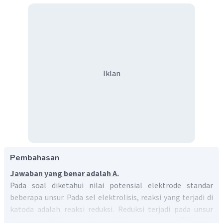
Iklan
Pembahasan
Jawaban yang benar adalah A.
Pada soal diketahui nilai potensial elektrode standar
beberapa unsur. Pada sel elektrolisis, reaksi yang terjadi di
katoda adalah reaksi reduksi. Reduksi terjadi pada unsur
∘
E
yang memiliki harga potensial elektrode standar (
) lebih