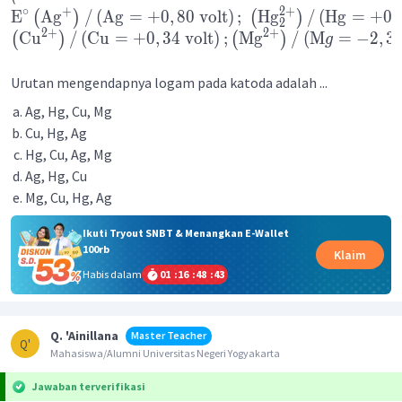
+
2
+
∘
E
Ag
/
(
Ag
=
+
0
,
80
volt
)
;
Hg
/
(
Hg
=
+
0
,
(
)
(
)
2
2
+
2
+
Cu
/
(
Cu
=
+
0
,
34
volt
)
;
Mg
/
(
M
=
−
2
,
3
(
)
(
)
g
Urutan mengendapnya logam pada katoda adalah ...
Ag, Hg, Cu, Mg
Cu, Hg, Ag
Hg, Cu, Ag, Mg
Ag, Hg, Cu
Mg, Cu, Hg, Ag
Ikuti Tryout SNBT & Menangkan E-Wallet
100rb
Klaim
Habis dalam
01
:
16
:
48
:
43
Q. 'Ainillana
Master Teacher
Q'
Mahasiswa/Alumni Universitas Negeri Yogyakarta
Jawaban terverifikasi