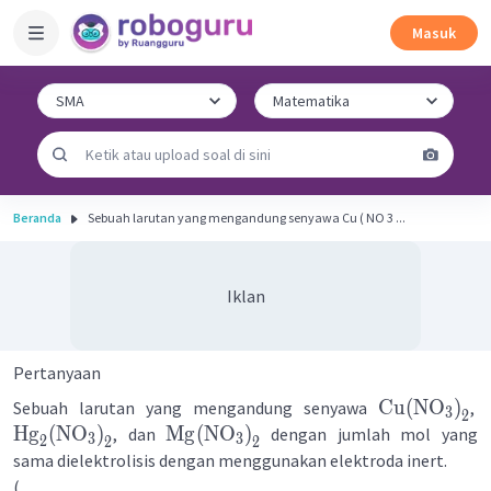
Masuk
Beranda
Sebuah larutan yang mengandung senyawa Cu ( NO 3 ​...
Iklan
Pertanyaan
Cu
(
NO
)
Sebuah larutan yang mengandung senyawa
,
3
2
Hg
(
NO
)
Mg
(
NO
)
, dan
dengan jumlah mol yang
3
3
2
2
2
sama dielektrolisis dengan menggunakan elektroda inert.
(