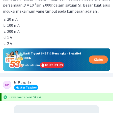
-4
persamaan
B
= 10
sin 2.000
t
dalam satuan SI. Besar kuat arus
induksi maksimum yang timbul pada kumparan adalah...
20 mA
100 mA
200 mA
1 A
2 A
Ikuti Tryout SNBT & Menangkan E-Wallet
100rb
Klaim
Habis dalam
00
:
20
:
21
:
21
N. Puspita
Master Teacher
Jawaban terverifikasi