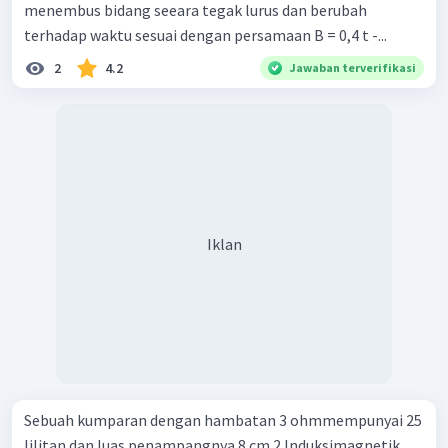
menembus bidang seeara tegak lurus dan berubah
terhadap waktu sesuai dengan persamaan B = 0,4 t -...
2
4.2
Jawaban terverifikasi
Iklan
Sebuah kumparan dengan hambatan 3 ohmmempunyai 25
lilitan dan luas penampangnya 8 cm 2 Induksimagnetik