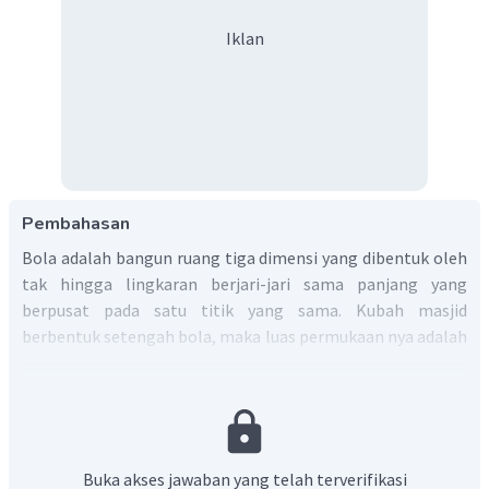
Iklan
Pembahasan
Bola adalah bangun ruang tiga dimensi yang dibentuk oleh
tak hingga lingkaran berjari-jari sama panjang yang
berpusat pada satu titik yang sama. Kubah masjid
berbentuk setengah bola, maka luas permukaan nya adalah
setengah dati luas permukaan bola.
Diketahui:
Diameter
(
)
=
7
m
d
1
7
Jari
−
jari
(
)
=
×
=
m
r
d
2
2
2
Harga
alumunium
=
Rp
24.000
,
00/
m
Buka akses jawaban yang telah terverifikasi