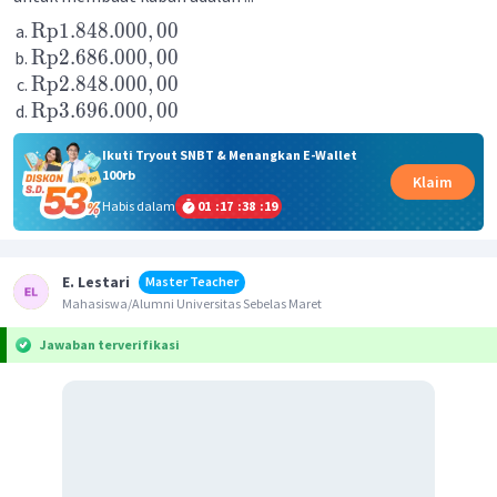
Rp
1.848.000
,
00
Rp
2.686.000
,
00
Rp
2.848.000
,
00
Rp
3.696.000
,
00
Ikuti Tryout SNBT & Menangkan E-Wallet
100rb
Klaim
Habis dalam
01
:
17
:
38
:
19
E. Lestari
Master Teacher
Mahasiswa/Alumni Universitas Sebelas Maret
Jawaban terverifikasi