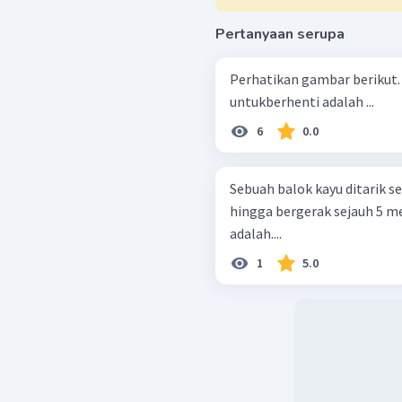
Pertanyaan serupa
Perhatikan gambar berikut. Usaha yang dilakukan mobi
untukberhenti adalah ...
6
0.0
Sebuah balok kayu ditarik 
hingga bergerak sejauh 5 me
adalah....
1
5.0