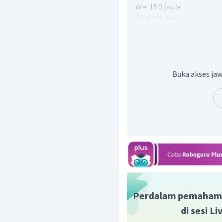
Ditanya:
Penyelesaian:
F
dan
X
berlawanan arah.
Buka akses jaw
Dengan demikian, nilai
X
Oleh karena itu, jawaba
Perdalam pemaham
di sesi L