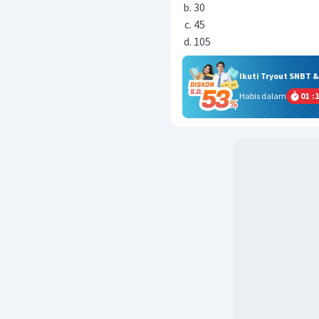
30
45
105
Ikuti Tryout SNBT 
Habis dalam
01
:
1