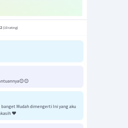
.2
(
10 rating
)
bantuannya😊😊
banget Mudah dimengerti Ini yang aku
akasih ❤️