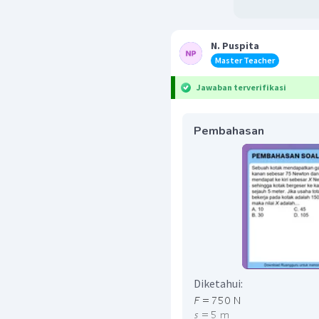
N. Puspita
Master Teacher
Jawaban terverifikasi
Pembahasan
Diketahui: