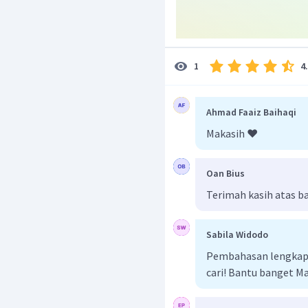
4
1
Ahmad Faaiz Baihaqi
Makasih ❤️
Oan Bius
Terimah kasih atas 
Sabila Widodo
Pembahasan lengkap 
cari! Bantu banget M