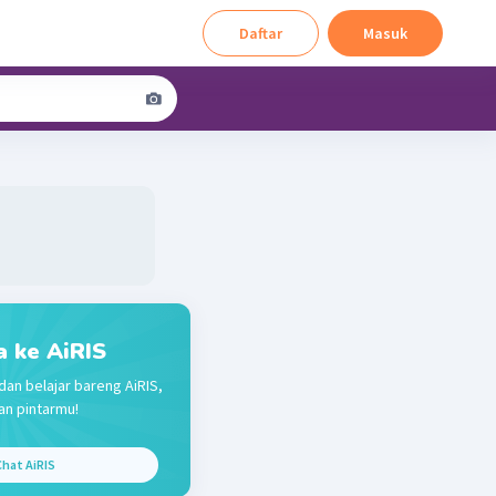
Daftar
Masuk
a ke AiRIS
dan belajar bareng AiRIS,
n pintarmu!
hat AiRIS