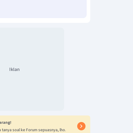
Iklan
arang!
 tanya soal ke Forum sepuasnya, lho.