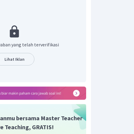
aban yang telah terverifikasi
Lihat Iklan
adalah
45 N
.
n yang tepat adalah C.
anmu bersama Master Teacher
ive Teaching, GRATIS!