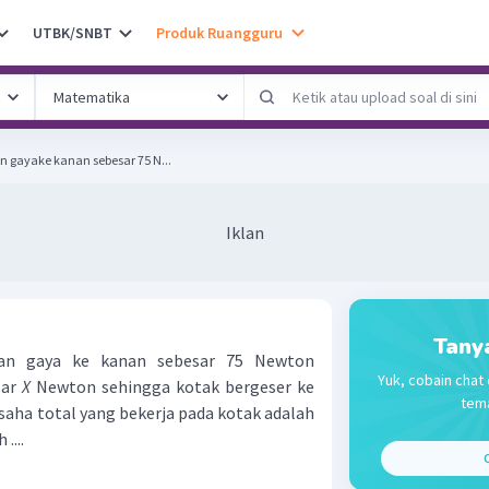
UTBK/SNBT
Produk Ruangguru
 gayake kanan sebesar 75 N...
Iklan
Tany
an gaya ke kanan sebesar 75 Newton
Yuk, cobain chat 
sar
X
Newton sehingga kotak bergeser ke
tema
usaha total yang bekerja pada kotak adalah
....
C