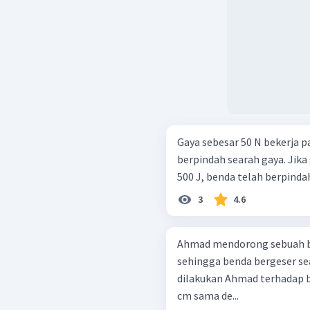
Gaya sebesar 50 N bekerja 
berpindah searah gaya. Jik
500 J, benda telah berpindah
3
4.6
Ahmad mendorong sebuah be
sehingga benda bergeser se
dilakukan Ahmad terhadap b
cm sama de...