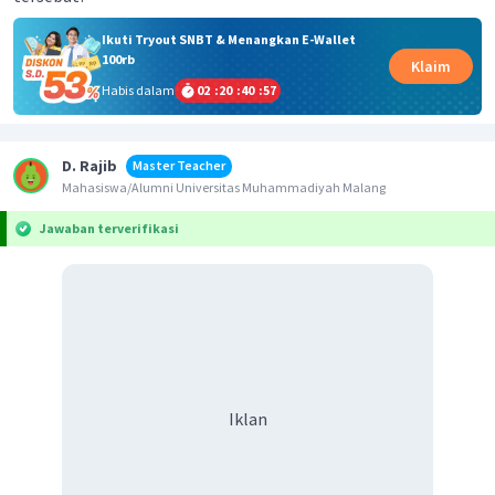
Ikuti Tryout SNBT & Menangkan E-Wallet
100rb
Klaim
Habis dalam
02
:
20
:
40
:
56
D. Rajib
Master Teacher
Mahasiswa/Alumni Universitas Muhammadiyah Malang
Jawaban terverifikasi
Iklan