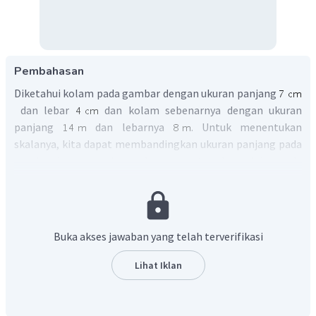
Pembahasan
Diketahui kolam pada gambar dengan ukuran panjang
dan lebar
dan kolam sebenarnya dengan ukuran
panjang
dan lebarnya
. Untuk menentukan
skalanya, kita dapat membandingkan ukuran panjang pada
gambar dengan panjang sebenarnya atau ukuran lebar pada
gambar dengan ukuran lebar sebenarnya sebagai berikut:
panjang
pada
gambar
skala
=
panjang
sebenarnya
7
cm
=
14
m
7
cm
=
Buka akses jawaban yang telah terverifikasi
1400
cm
7
÷
7
=
1400
÷
7
1
=
Lihat Iklan
200
=
1
:
200
atau
lebar
pada
gambar
skala
=