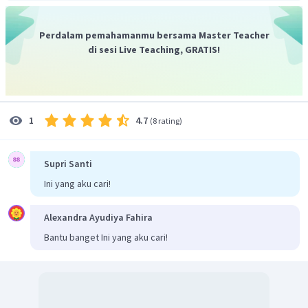
lebar
sebenarnya
4
cm
=
8
m
4
cm
=
Perdalam pemahamanmu bersama Master Teacher
800
cm
4
÷
4
=
di sesi Live Teaching, GRATIS!
800
÷
4
1
=
200
=
1
:
200
1
:
200
Jadi, skala pada gambar adalah
4.7
1
(
8 rating
)
Supri Santi
Ini yang aku cari!
Alexandra Ayudiya Fahira
Bantu banget Ini yang aku cari!