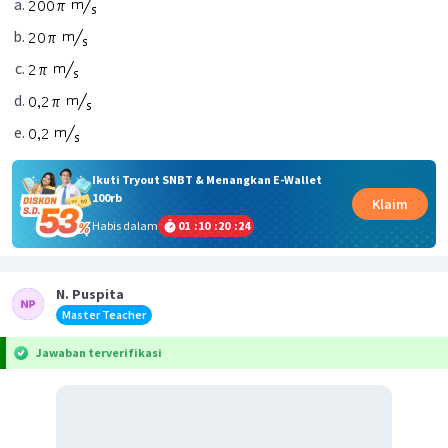
Ikuti Tryout SNBT & Menangkan E-Wallet
100rb
Klaim
Habis dalam
01
:
10
:
20
:
24
N. Puspita
Master Teacher
Jawaban terverifikasi