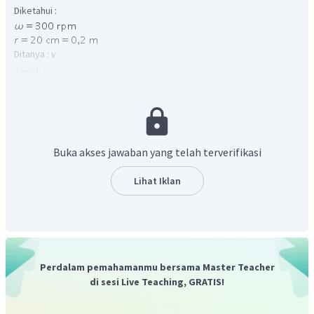
Diketahui :
Ditanya :
v
Jawab :
Baling-baling kipas tersebut mengalami gerak melingkar beraturan.
Di dalam soal, kecepatan sudut masih dalam satuan rpm, sehingga
perlu diubah menjadi rad/s.
Buka akses jawaban yang telah terverifikasi
Lihat Iklan
Kecepatan linear baling-baling kipas adalah
Perdalam pemahamanmu bersama Master Teacher
di sesi Live Teaching, GRATIS!
Sehingga besar kecepatan linear baling-baling kipas adalah
.