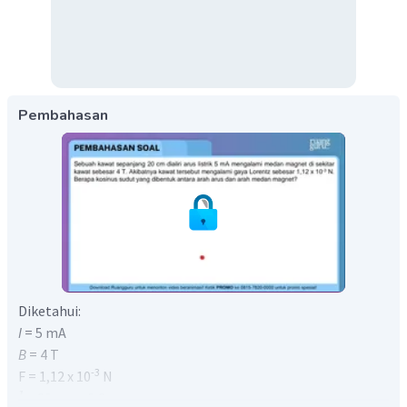
Pembahasan
Diketahui:
I
= 5 mA
B
= 4 T
-3
F = 1,12 x 10
N
= 20 cm = 0,2 m
l