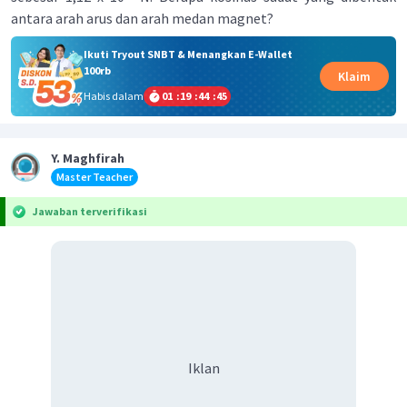
antara arah arus dan arah medan magnet?
Ikuti Tryout SNBT & Menangkan E-Wallet
100rb
Klaim
Habis dalam
01
:
19
:
44
:
45
Y. Maghfirah
Master Teacher
Jawaban terverifikasi
Iklan