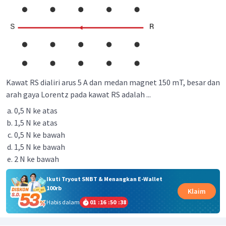
Kawat RS dialiri arus 5 A dan medan magnet 150 mT, besar dan
arah gaya Lorentz pada kawat RS adalah ...
0,5 N ke atas
1,5 N ke atas
0,5 N ke bawah
1,5 N ke bawah
2 N ke bawah
Ikuti Tryout SNBT & Menangkan E-Wallet
100rb
Klaim
Habis dalam
01
:
16
:
50
:
38