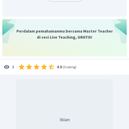
=
150
×
1
0
×
5
×
2
=
1
,
5
N
Arah medan magnet (
B
)
keluar bidang kemudian arah arus
(
I
) ke kiri maka sesuai kaidah tangan kanan arah gaya
lorentz (
F
)
ke atas
Perdalam pemahamanmu bersama Master Teacher
Jadi besar dan arah gaya lorentz adalah 1,5 N dan ke
di sesi Live Teaching, GRATIS!
atas.
Dengan demikian, jawaban yang benar adalah B
4.8
1
(
5 rating
)
Iklan