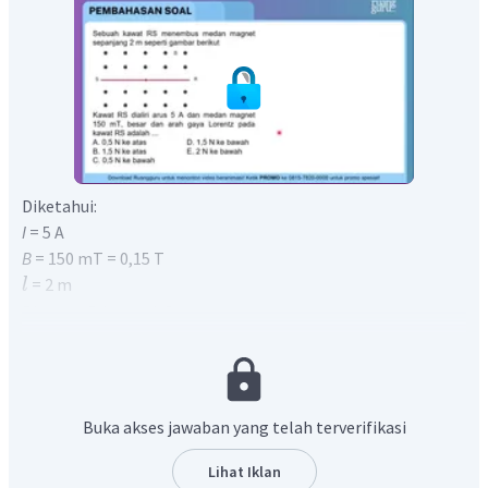
Diketahui:
I
= 5 A
B
= 150 mT = 0,15 T
= 2 m
l
Ditanya:
F
dan arah ?
Jawab:
Besarnya gaya lorentz yang dari kawat berarus yang
memasuki medan magnet dengan arah tegak lurus
terhadap arah medan magnet dapat dirumuskan sebagai
Buka akses jawaban yang telah terverifikasi
=
×
×
berikut
.
F
B
I
l
=
×
×
F
B
I
l
Lihat Iklan
−
3