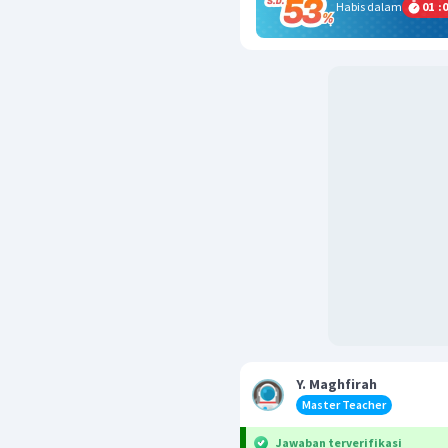
Habis dalam
01
:
0
Y. Maghfirah
Master Teacher
Jawaban terverifikasi