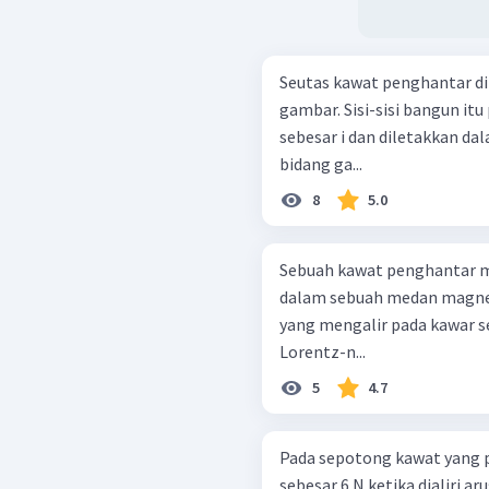
Seutas kawat penghantar d
gambar. Sisi-sisi bangun itu 
sebesar i dan diletakkan 
bidang ga...
8
5.0
Sebuah kawat penghantar me
dalam sebuah medan magnet s
yang mengalir pada kawar s
Lorentz-n...
5
4.7
Pada sepotong kawat yang 
sebesar 6 N ketika dialiri ar