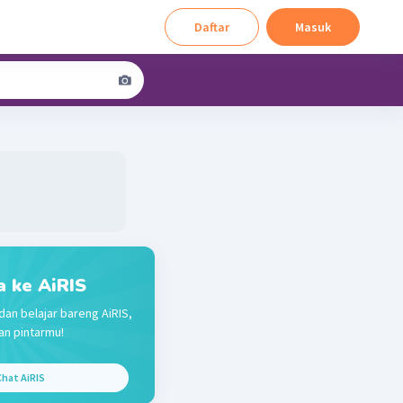
Daftar
Masuk
a ke AiRIS
dan belajar bareng AiRIS,
n pintarmu!
hat AiRIS