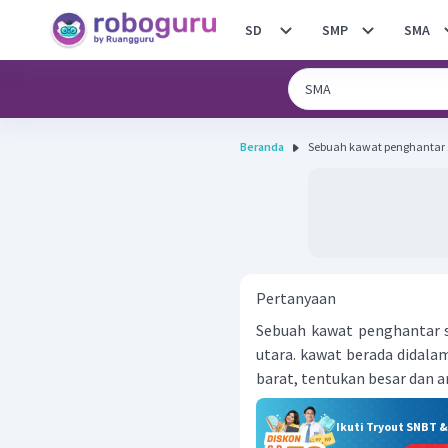
SD
SMP
SMA
Beranda
Sebuah kawat penghantar se
Pertanyaan
Sebuah kawat penghantar se
utara. kawat berada didala
barat, tentukan besar dan a
Ikuti Tryout SNBT 