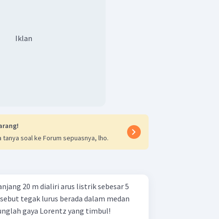
Iklan
arang!
 tanya soal ke Forum sepuasnya, lho.
ang 20 m dialiri arus listrik sebesar 5
sebut tegak lurus berada dalam medan
unglah gaya Lorentz yang timbul!