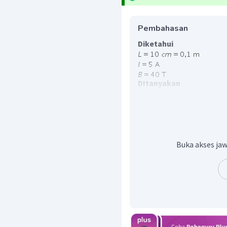
Pembahasan
Diketahui
DItanyakan
Besar dan arah gaya lore
Jawab
Gaya Lorentz
adalah gaya
dalam suatu medan ma
menggunakan rumus beri
Buka akses jaw
Arah gaya lorent dit
tangan kanan, dimana:
Ibu jari
menunjukkan ara