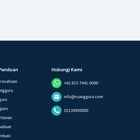
Panduan
Hubungi Kami
erusahaan
+62 815-7441-0000
angguru
info@ruangguru.com
guru
guru
02130930000
ntanan
gaduan
entuan