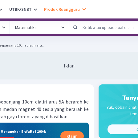
UTBK/SNBT
Produk Ruangguru
panjang 10cm dialiri aru...
Iklan
Tany
panjang 10cm dialiri arus 5A berarah ke
Yuk, cobain chat 
m medan magnet 40 tesla yang berarah ke
tema
rah gaya lorentz yang dihasilkan.
C
& Menangkan E-Wallet 100rb
Klaim