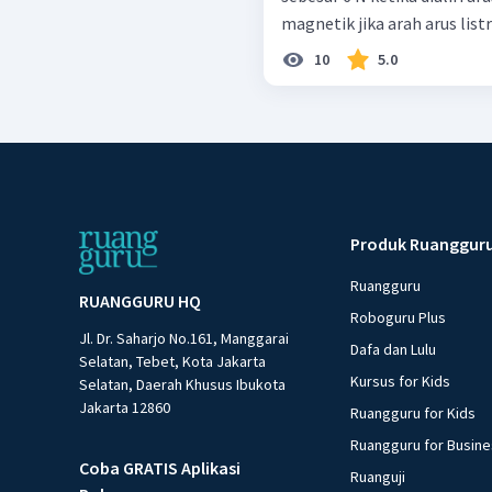
magnetik jika arah arus lis
10
5.0
Produk Ruanggur
Ruangguru
RUANGGURU HQ
Roboguru Plus
Jl. Dr. Saharjo No.161, Manggarai
Dafa dan Lulu
Selatan, Tebet, Kota Jakarta
Kursus for Kids
Selatan, Daerah Khusus Ibukota
Jakarta 12860
Ruangguru for Kids
Ruangguru for Busin
Coba GRATIS Aplikasi
Ruanguji