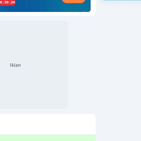
0
:
39
:
24
Iklan