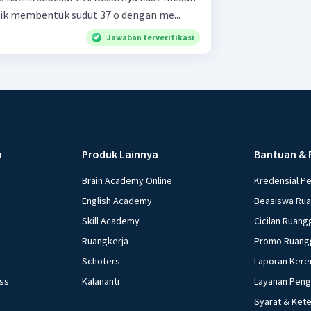
trik membentuk sudut 37 o dengan me...
Jawaban terverifikasi
u
Produk Lainnya
Bantuan & 
Brain Academy Online
Kredensial P
English Academy
Beasiswa Ru
Skill Academy
Cicilan Ruang
Ruangkerja
Promo Ruang
Schoters
Laporan Kere
ess
Kalananti
Layanan Pen
Syarat & Ket