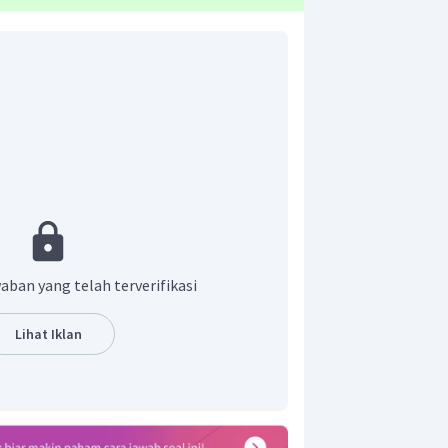
ntz
 yang timbul akibat adanya arus listrik
gnet. Gaya lorentz dapat dihitung
kut.
aban yang telah terverifikasi
Lihat Iklan
entukan dengan menggunakan kaidah
h arus listrik (
I
)