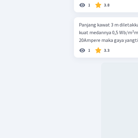
1
3.8
Panjang kawat 3 m diletak
kuat medannya 0,5 Wb/m²meng
20Ampere maka gaya yangtim
1
3.3