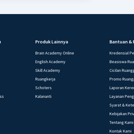
u
Produk Lainnya
Bantuan & 
Brain Academy Online
Kredensial P
English Academy
Beasiswa Ru
Skill Academy
Cicilan Ruang
Ruangkerja
Promo Ruang
Schoters
Laporan Kere
ess
Kalananti
Layanan Pen
Syarat & Ket
Kebijakan Pri
Tentang Kami
Kontak Kami