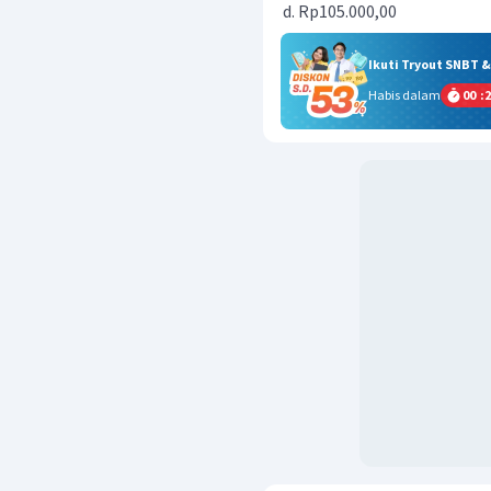
Rp105.000,00
Ikuti Tryout SNBT 
Habis dalam
00
:
2