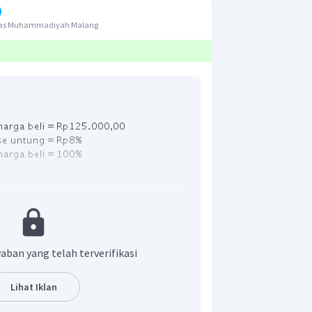
itas Muhammadiyah Malang
al
=
100%
+
8%
=
108%
persentase
HJ
al
=
×
harga
beli
persentase
HB
108%
=
×
Rp
125.000
,
00
100%
=
Rp
135.000
,
00
aban yang telah terverifikasi
enjualannya adalah
.
n yang benar adalah B
.
Lihat Iklan