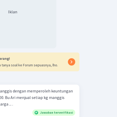
Iklan
arang!
 tanya soal ke Forum sepuasnya, lho.
 manggis dengan memperoleh keuntungan
0. Bu Ari menjual setiap kg manggis
ga ... .
Jawaban terverifikasi