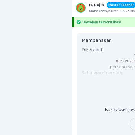
D. Rajib
Master Teacher
Mahasiswa/Alumni Univers
Jawaban terverifikasi
Pembahasan
Diketahui:
Sehingga diperoleh
persentase
harga
ju
harga
ju
Buka akses jaw
Dengan demikian harga p
Oleh karena itu, jawaba