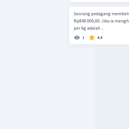
Seorang pedagang membeli 
Rp840.000,00. Jika ia meng
per kg adalah ...
1
4.8