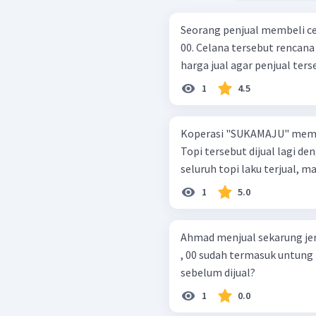
Seorang penjual membeli cel
00. Celana tersebut rencana
harga jual agar penjual ter
1
4.5
Koperasi "SUKAMAJU" membeli
Topi tersebut dijual lagi den
seluruh topi laku terjual, m
1
5.0
Ahmad menjual sekarung je
, 00 sudah termasuk untung 
sebelum dijual?
1
0.0