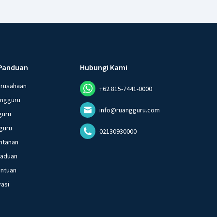
Panduan
Hubungi Kami
erusahaan
+62 815-7441-0000
angguru
info@ruangguru.com
guru
guru
02130930000
ntanan
gaduan
entuan
vasi