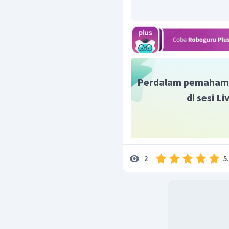
Perdalam pemaham
di sesi L
5
2