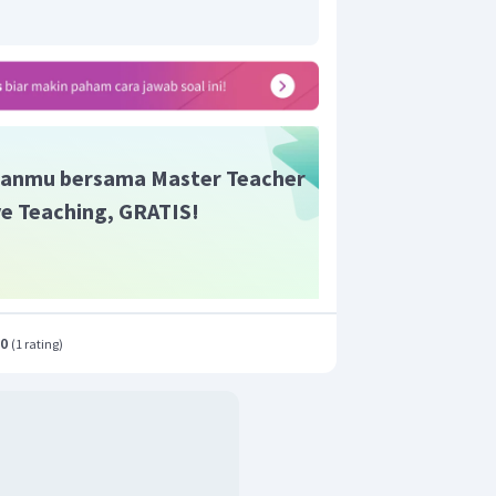
anmu bersama Master Teacher
ive Teaching, GRATIS!
.0
(
1 rating
)