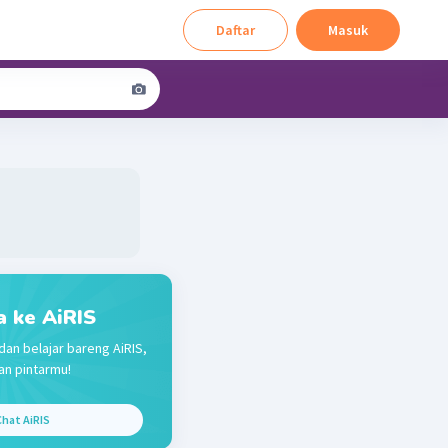
Daftar
Masuk
a ke AiRIS
dan belajar bareng AiRIS,
n pintarmu!
hat AiRIS