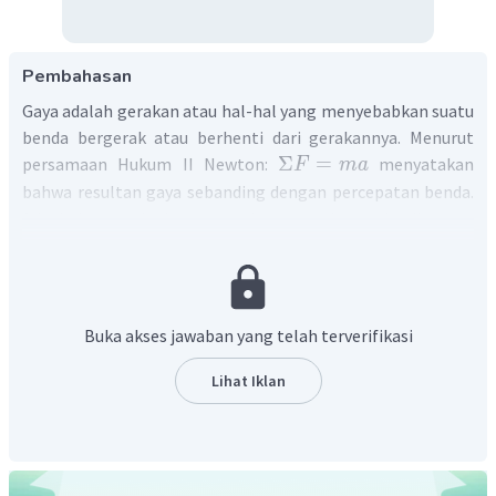
Pembahasan
Gaya adalah gerakan atau hal-hal yang menyebabkan suatu
benda bergerak atau berhenti dari gerakannya. Menurut
Σ
=
persamaan Hukum II Newton:
menyatakan
F
ma
bahwa resultan gaya sebanding dengan percepatan benda.
Ada beberapa jenis gaya, yaitu gaya dorong/tarik, gaya
normal, gaya gesek, gaya berat dan lain-lain. Berat benda
berhubungan dengan massa, gaya gesek dipengaruhi oleh
massa benda, sehingga
apabila permukaan benda dengan
lantai licin atau gaya gesek yang bekerja lebih kecil
Buka akses jawaban yang telah terverifikasi
daripada gaya yang diberikan, benda tersebut akan
bergerak dipercepat. Namun jika gaya gesek sama atau
Lihat Iklan
lebih besar daripada gaya yang diberikan pada benda
maka benda tersebut tidak akan mengalami
percepatan.