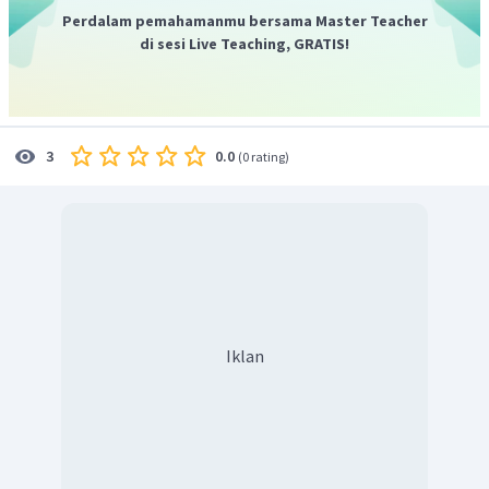
Perdalam pemahamanmu bersama Master Teacher
di sesi Live Teaching, GRATIS!
0.0
3
(
0 rating
)
Iklan