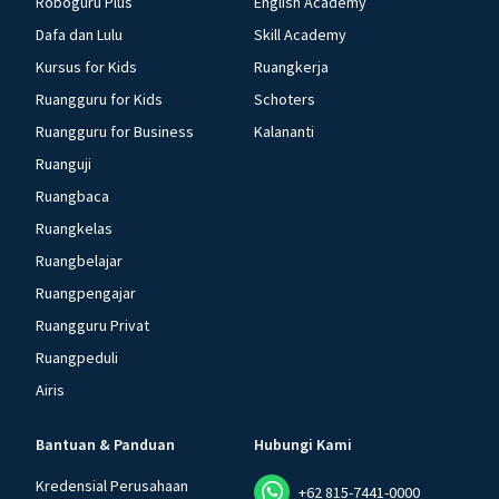
Roboguru Plus
English Academy
Dafa dan Lulu
Skill Academy
Kursus for Kids
Ruangkerja
Ruangguru for Kids
Schoters
Ruangguru for Business
Kalananti
Ruanguji
Ruangbaca
Ruangkelas
Ruangbelajar
Ruangpengajar
Ruangguru Privat
Ruangpeduli
Airis
Bantuan & Panduan
Hubungi Kami
Kredensial Perusahaan
+62 815-7441-0000