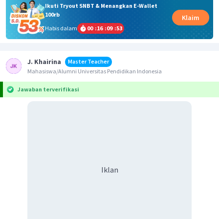
Ikuti Tryout SNBT & Menangkan E-Wallet
100rb
Klaim
Habis dalam
00
:
16
:
09
:
53
J. Khairina
Master Teacher
Mahasiswa/Alumni Universitas Pendidikan Indonesia
Jawaban terverifikasi
Iklan