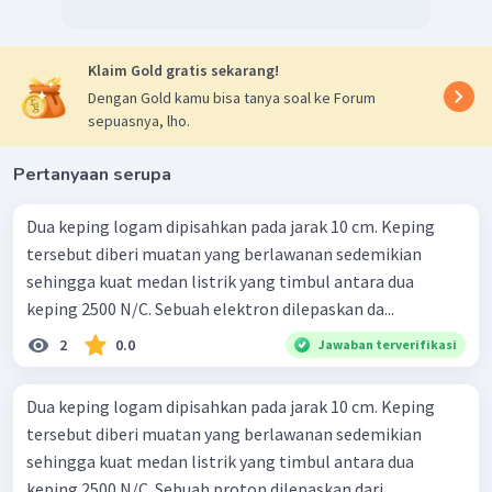
-2
adalah 7,062 x 10
m.
Dengan demikian, elektron akan berhenti pada saat
t
=
-8
-2
2,82 x 10
s pada jarak 7,062 x 10
m.
Klaim Gold gratis sekarang!
Dengan Gold kamu bisa tanya soal ke Forum
sepuasnya, lho.
Pertanyaan serupa
Dua keping logam dipisahkan pada jarak 10 cm. Keping
tersebut diberi muatan yang berlawanan sedemikian
sehingga kuat medan listrik yang timbul antara dua
keping 2500 N/C. Sebuah elektron dilepaskan da...
2
0.0
Jawaban terverifikasi
Dua keping logam dipisahkan pada jarak 10 cm. Keping
tersebut diberi muatan yang berlawanan sedemikian
sehingga kuat medan listrik yang timbul antara dua
keping 2500 N/C. Sebuah proton dilepaskan dari...