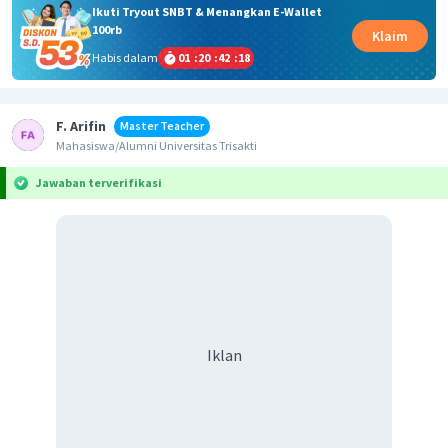
Ikuti Tryout SNBT & Menangkan E-Wallet
100rb
Klaim
Habis dalam
01
:
20
:
42
:
18
F. Arifin
Master Teacher
Mahasiswa/Alumni Universitas Trisakti
Jawaban terverifikasi
Iklan