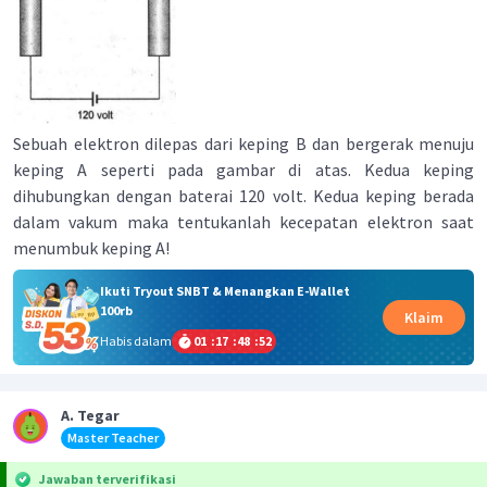
Sebuah elektron dilepas dari keping B dan bergerak menuju
keping A seperti pada gambar di atas. Kedua keping
dihubungkan dengan baterai 120 volt. Kedua keping berada
dalam vakum maka tentukanlah kecepatan elektron saat
menumbuk keping A!
Ikuti Tryout SNBT & Menangkan E-Wallet
100rb
Klaim
Habis dalam
01
:
17
:
48
:
51
A. Tegar
Master Teacher
Jawaban terverifikasi