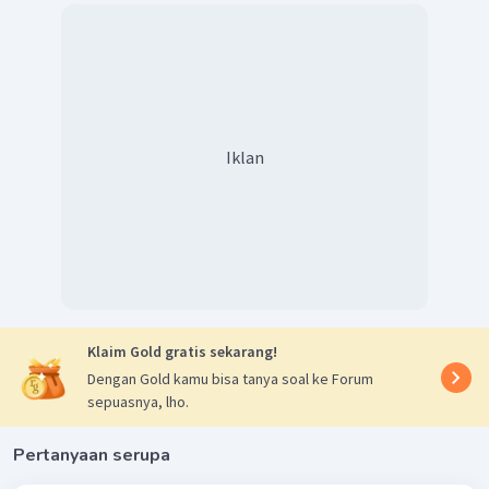
Iklan
Klaim Gold gratis sekarang!
Dengan Gold kamu bisa tanya soal ke Forum
sepuasnya, lho.
Pertanyaan serupa