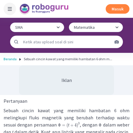
Masuk
Beranda
Sebuah cincin kawat yang memiliki hambatan 6 ohm m...
Iklan
Pertanyaan
Sebuah cincin kawat yang memiliki hambatan
ohm
6
melingkupi fluks magnetik yang berubah terhadap waktu
3
sesuai dengan persamaan
, dengan
dalam weber
Φ
=
(
+
4
)
Φ
t
dan
dalam detik. Kuat arus listrik yang mengalir pada cincin,
t