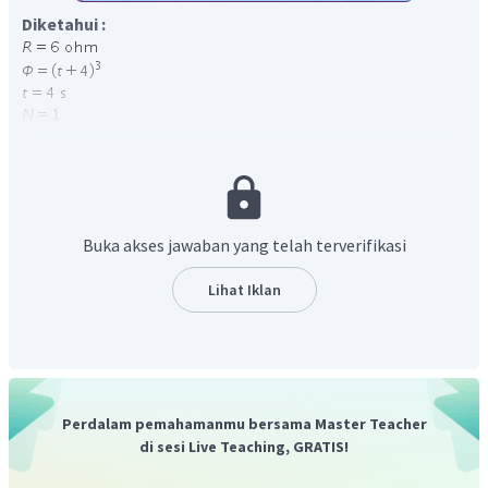
Diketahui :
Ditanya :
Kuat arus listrik yang mengalir pada cincin (
I
)?
Jawab :
Besarnya GGL induksi pada cincin kawat tersebut adalah
Φ
d
Buka akses jawaban yang telah terverifikasi
=
ε
d
t
3
(
+
4
)
d
t
Lihat Iklan
=
ε
d
t
2
=
3
(
+
4
)
;
(
=
4
s
)
ε
t
t
2
=
3
(
4
+
4
)
ε
=
192
volt
ε
Kuat arus listrik yang mengalir pada cincin :
Perdalam pemahamanmu bersama Master Teacher
=
ε
I
R
di sesi Live Teaching, GRATIS!
ε
=
I
R