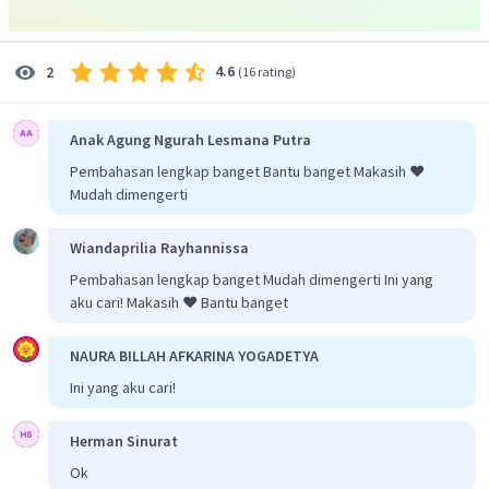
192
=
I
6
=
32
A
I
4.6
2
(
16 rating
)
Dengan demikian, kuat arus listrik yang mengalir pada
cincin, pada
t
= 4 detik adalah 32 A.
Jadi, jawaban yang tepat adalah D.
Anak Agung Ngurah Lesmana Putra
Pembahasan lengkap banget Bantu banget Makasih ❤️
Mudah dimengerti
Wiandaprilia Rayhannissa
Pembahasan lengkap banget Mudah dimengerti Ini yang
aku cari! Makasih ❤️ Bantu banget
NAURA BILLAH AFKARINA YOGADETYA
Ini yang aku cari!
Herman Sinurat
Ok