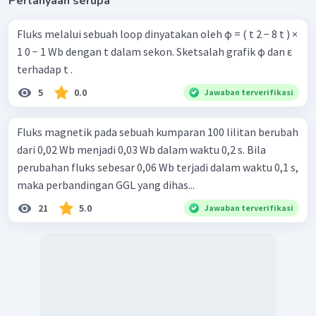
Pertanyaan serupa
Fluks melalui sebuah loop dinyatakan oleh ϕ = ( t 2 − 8 t ) ×
1 0 − 1 Wb dengan t dalam sekon. Sketsalah grafik ϕ dan ε
terhadap t .
5
0.0
Jawaban terverifikasi
Fluks magnetik pada sebuah kumparan 100 lilitan berubah
dari 0,02 Wb menjadi 0,03 Wb dalam waktu 0,2 s. Bila
perubahan fluks sebesar 0,06 Wb terjadi dalam waktu 0,1 s,
maka perbandingan GGL yang dihas...
21
5.0
Jawaban terverifikasi