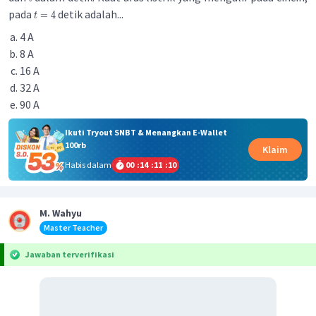
pada
detik adalah...
=
4
t
4 A
8 A
16 A
32 A
90 A
Ikuti Tryout SNBT & Menangkan E-Wallet
100rb
Klaim
Habis dalam
00
:
14
:
11
:
10
M. Wahyu
Master Teacher
Jawaban terverifikasi