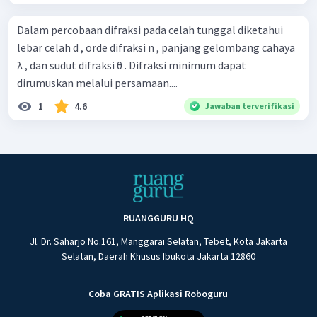
Dalam percobaan difraksi pada celah tunggal diketahui
lebar celah d , orde difraksi n , panjang gelombang cahaya
λ , dan sudut difraksi θ . Difraksi minimum dapat
dirumuskan melalui persamaan....
1
4.6
Jawaban terverifikasi
RUANGGURU HQ
Jl. Dr. Saharjo No.161, Manggarai Selatan, Tebet, Kota Jakarta
Selatan, Daerah Khusus Ibukota Jakarta 12860
Coba GRATIS Aplikasi Roboguru