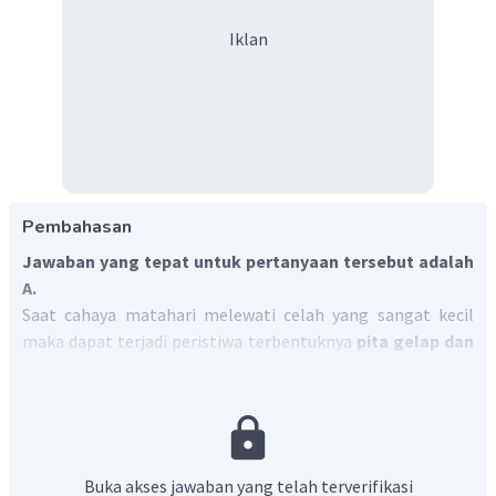
Iklan
Pembahasan
Jawaban yang tepat untuk pertanyaan tersebut adalah
A.
Saat cahaya matahari melewati celah yang sangat kecil
maka dapat terjadi peristiwa terbentuknya
pita gelap dan
terang
. Peristiwa tersebut disebut sebagai difraksi celah
tunggal. Setelah cahaya melalui celah tersebut,
terbentuklah cahaya baru yang menyebar ke segala arah.
Dengan demikian jawaban yang benar A.
Buka akses jawaban yang telah terverifikasi