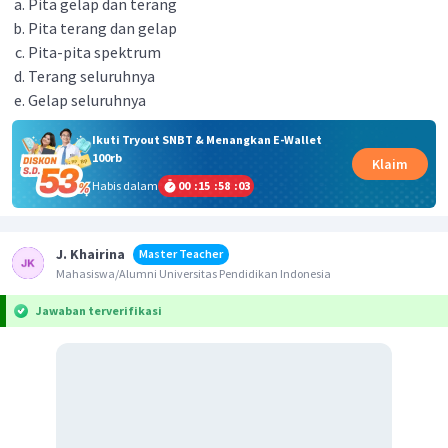
Pita gelap dan terang
Pita terang dan gelap
Pita-pita spektrum
Terang seluruhnya
Gelap seluruhnya
Ikuti Tryout SNBT & Menangkan E-Wallet
100rb
Klaim
Habis dalam
00
:
15
:
58
:
03
J. Khairina
Master Teacher
Mahasiswa/Alumni Universitas Pendidikan Indonesia
Jawaban terverifikasi