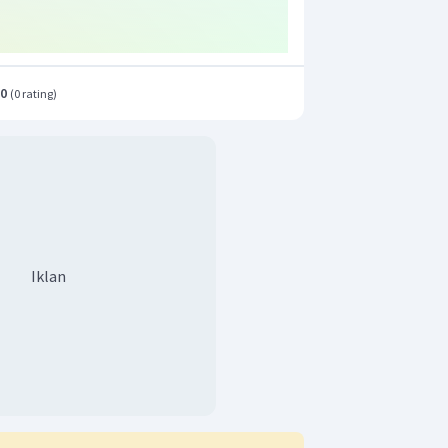
ik. Apabila reaksi dibalik, maka nilai
di:
.0
(
0 rating
)
 reaksi
Iklan