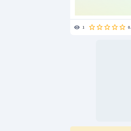
K
nilai
nya harus dibal
c
kesetimbangannya menja
0
1
Jadi, nilai
untuk
sebesar