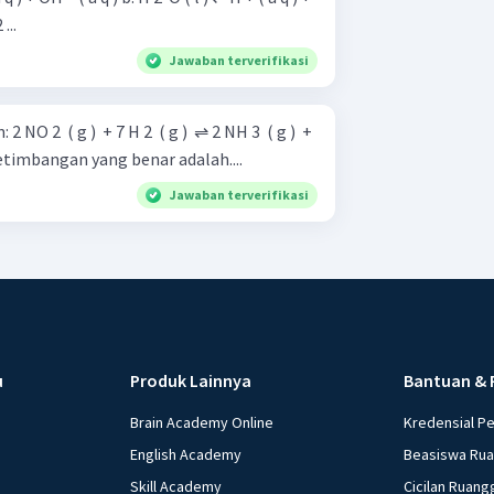
2 ...
Jawaban terverifikasi
) ​ +
nyataan kesetimbangan yang benar adalah....
Jawaban terverifikasi
u
Produk Lainnya
Bantuan & 
Brain Academy Online
Kredensial P
English Academy
Beasiswa Ru
Skill Academy
Cicilan Ruang