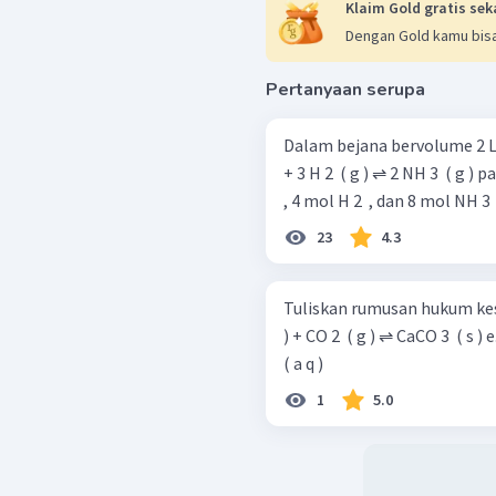
Klaim Gold gratis sek
Dengan Gold kamu bisa
Pertanyaan serupa
Dalam bejana bervolume 2 L terd
+ 3 H 2 ​ ( g ) ⇌ 2 NH 3 ​ ( g ) pada keadaan setimbang terdapat 2 mol N 2 ​
, 4 mol H 2 ​ , dan 8 mol NH 3 ​
23
4.3
Tuliskan rumusan hukum kesetimb
) + CO 2 ​ ( g ) ⇌ CaCO 3 ​ ( s ) e. Ag + ( a q ) + Fe 2 + ( a q ) ⇌ Ag ( s ) + Fe 3 +
( a q )
1
5.0