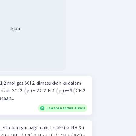
Iklan
 1,2 mol gas SCl 2 ​ dimasukkan ke dalam
 ) ⇌ S ( CH 2 ​
pada keadaan...
Jawaban terverifikasi
angan bagi reaksi-reaksi: a. NH 3 ​ (
 b. H 2 ​ O ( l ) ⇌ H + ( a q ) +