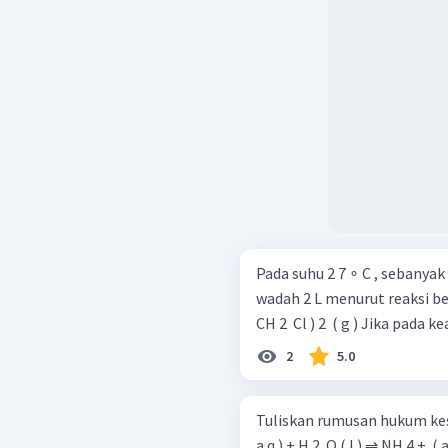
Pada suhu 2 7 ∘ C , sebanyak
wadah 2 L menurut reaksi berikut. SCl 2 ​ ( g ) + 2 C 2 ​ H 4 ​ ( g
CH 2 ​ Cl ) 2 ​ ( g ) Jika 
2
5.0
Tuliskan rumusan hukum kesetimb
a q ) + H 2 ​ O ( l ) ⇌ NH 4 + ​ ( a q ) + OH − ( a q )