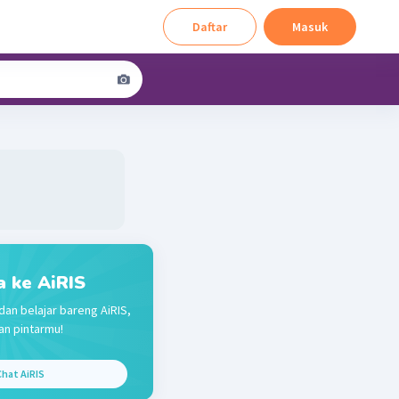
Daftar
Masuk
a ke AiRIS
dan belajar bareng AiRIS,
n pintarmu!
hat AiRIS