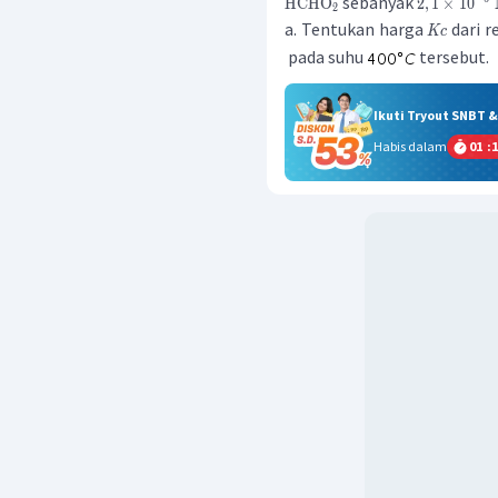
sebanyak
HCHO
2
,
1
×
1
0
2
a. Tentukan harga
dari r
Kc
pada suhu
tersebut.
Ikuti Tryout SNBT 
Habis dalam
01
:
1