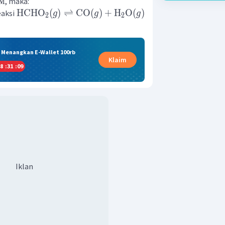
, maka:
M
HCHO
(
)
⇌
CO
(
)
+
H
O
(
)
eaksi
g
g
g
2
2
& Menangkan E-Wallet 100rb
Klaim
8
:
31
:
08
Iklan