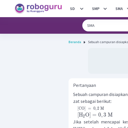
SD
SMP
SMA
Beranda
Sebuah campuran disiapkan
Pertanyaan
Sebuah campuran disiapkan
zat sebagai berikut:
[
CO
]
=
0
,
2
M
[
H
O
]
=
0
,
3
M
2
Jika setelah mencapai ke
−
6