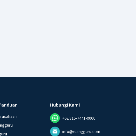
Panduan
Hubungi Kami
erusahaan
+62 815-7441-0000
angguru
info@ruangguru.com
guru