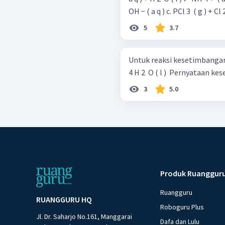
OH − ( a q ) c. PCl 3 ​ ( g ) + Cl 
5
3.7
Untuk reaksi kesetimbangan: 2 NO 2 ​ ( g ) ​ + 7 H 2 ​ ( g ) ​ ⇌ 2 NH 3 ​ ( g 
4 H 2 ​ O ( l ) ​ Per
3
5.0
Produk Ruanggur
Ruangguru
RUANGGURU HQ
Roboguru Plus
Jl. Dr. Saharjo No.161, Manggarai
Dafa dan Lulu