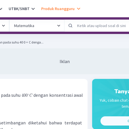
UTBK/SNBT
Produk Ruangguru
 pada suhu 40 0 ∘ C denga...
Iklan
Tany
 pada suhu
dengan konsentrasi awal
∘
40
0
C
Yuk, cobain chat 
tema
C
setimbangan diketahui bahwa terdapat