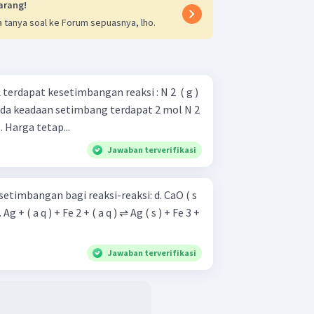
arang!
 tanya soal ke Forum sepuasnya, lho.
apat kesetimbangan reaksi : N 2 ​ ( g )
 . Harga tetap...
Jawaban terverifikasi
angan bagi reaksi-reaksi: d. CaO ( s
Jawaban terverifikasi