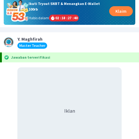
Ikuti Tryout SNBT & Menangkan E-Wallet
100rb
Klaim
Habis dalam
02
:
18
:
27
:
40
Y. Maghfirah
Master Teacher
Jawaban terverifikasi
Iklan