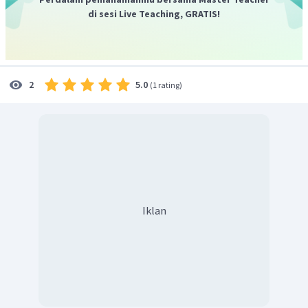
di sesi Live Teaching, GRATIS!
5.0
2
(
1 rating
)
Iklan