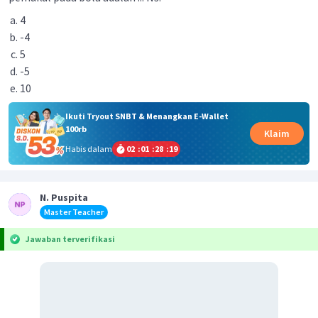
4
-4
5
-5
10
Ikuti Tryout SNBT & Menangkan E-Wallet
100rb
Klaim
Habis dalam
02
:
01
:
28
:
19
N. Puspita
Master Teacher
Jawaban terverifikasi