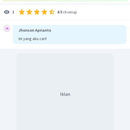
Oleh karena itu, jawaban yang benar adalah D.
4.5
1
(
9 rating
)
Jhonson Aprianto
Ini yang aku cari!
Iklan