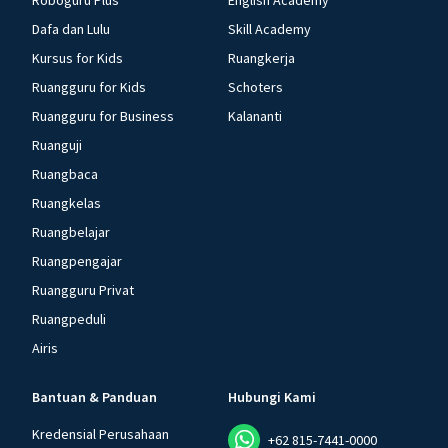
Roboguru Plus
English Academy
Dafa dan Lulu
Skill Academy
Kursus for Kids
Ruangkerja
Ruangguru for Kids
Schoters
Ruangguru for Business
Kalananti
Ruanguji
Ruangbaca
Ruangkelas
Ruangbelajar
Ruangpengajar
Ruangguru Privat
Ruangpeduli
Airis
Bantuan & Panduan
Hubungi Kami
Kredensial Perusahaan
+62 815-7441-0000