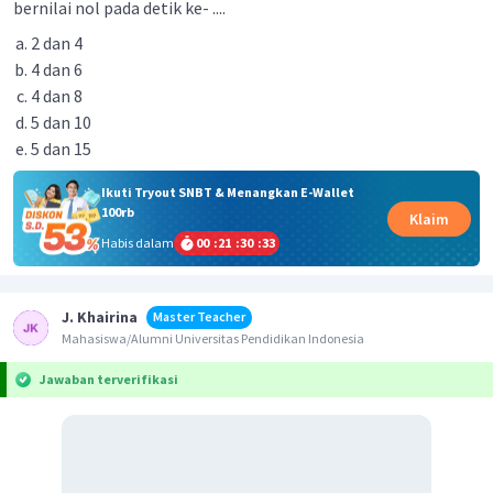
bernilai nol pada detik ke- ....
2 dan 4
4 dan 6
4 dan 8
5 dan 10
5 dan 15
Ikuti Tryout SNBT & Menangkan E-Wallet
100rb
Klaim
Habis dalam
00
:
21
:
30
:
33
J. Khairina
Master Teacher
Mahasiswa/Alumni Universitas Pendidikan Indonesia
Jawaban terverifikasi