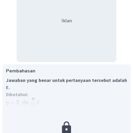
Iklan
Pembahasan
Jawaban yang benar untuk pertanyaan tersebut adalah
E.
Diketahui:
π
=
2
sin
y
t
10
Ditanyakan:
Waktu saat kecepatan bernilai nol
Jawab: