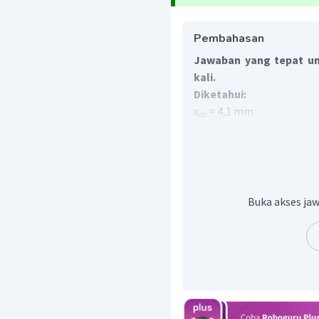
Pembahasan
Jawaban yang tepat un
kali.
Diketahui:
s
= 4,1 mm
ob
f
= 4,0 mm
ob
M
= 10 kali
ok
Ditanya:
M
= ...?
Penyelesaian:
Buka akses jaw
Berdasarkan persamaan 
(
=
×
=
M
M
M
o
b
o
k
kita akan menentukan s'
o
1
1
1
=
+
′
f
s
s
o
b
o
b
o
b
1
1
1
=
−
′
s
f
s
o
b
o
b
o
b
1
1
1