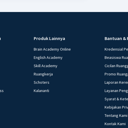
u
Produk Lainnya
Bantuan & 
Brain Academy Online
Kredensial P
English Academy
Beasiswa Ru
Skill Academy
Cicilan Ruang
Ruangkerja
Promo Ruang
Schoters
Laporan Kere
ess
Kalananti
Layanan Pen
Syarat & Ket
Kebijakan Pri
Tentang Kami
Kontak Kami