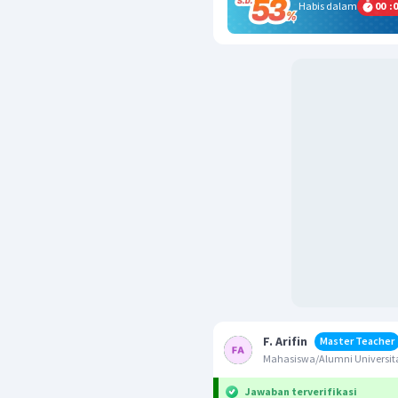
Habis dalam
00
:
0
F. Arifin
Master Teacher
Mahasiswa/Alumni Universita
Jawaban terverifikasi