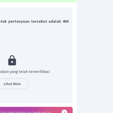
tuk pertanyaan tersebut adalah 400
aban yang telah terverifikasi
pembesaran mikroskop
′
)
(
)
s
s
n
o
b
×
Lihat Iklan
s
f
o
b
o
k
terlebih dahulu
b