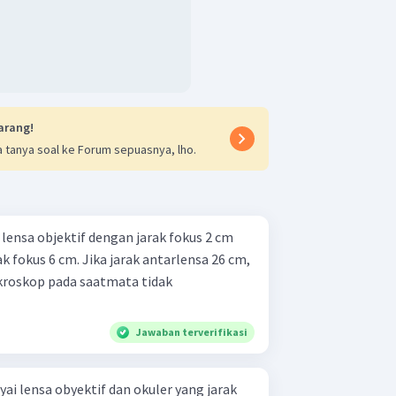
arang!
 tanya soal ke Forum sepuasnya, lho.
lensa objektif dengan jarak fokus 2 cm
k fokus 6 cm. Jika jarak antarlensa 26 cm,
kroskop pada saatmata tidak
Jawaban terverifikasi
 lensa obyektif dan okuler yang jarak