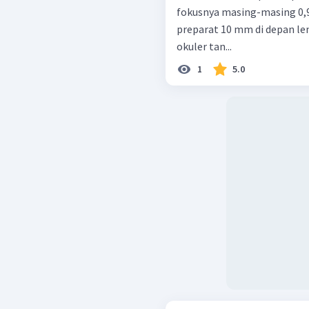
fokusnya masing-masing 0,
preparat 10 mm di depan len
okuler tan...
1
5.0