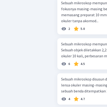
Sebuah mikroskop mempunyai
fokusnya masing-masing ber
memasang preparat 10 mm di
okuler tanpa akomod...
2
5.0
Sebuah mikroskop mempunyai 
Sebuah objek diletakkan 2,2
okuler 10 kali, perbesaran mik
6
4.5
Sebuah mikroskop disusun dar
lensa okuler masing-masing 
sebuah benda ditempatkan 3,
4
4.7