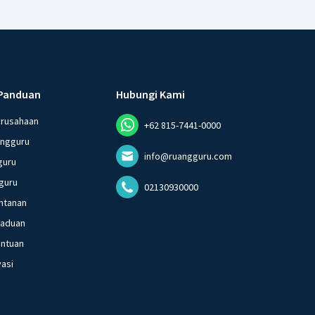
Panduan
Hubungi Kami
erusahaan
+62 815-7441-0000
angguru
info@ruangguru.com
guru
guru
02130930000
ntanan
gaduan
entuan
vasi