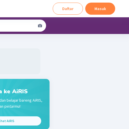
Daftar
Masuk
a ke AiRIS
dan belajar bareng AiRIS,
n pintarmu!
hat AiRIS