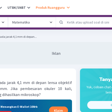
UTBK/SNBT
Produk Ruangguru
ada jarak 4,1 mm di depan...
Iklan
Tany
da jarak 4,1 mm di depan lensa objektif
Yuk, cobain chat 
 mm. Jika pembesaran okuler 10 kali,
tema
 dihasilkan mikroskop?
C
& Menangkan E-Wallet 100rb
Klaim