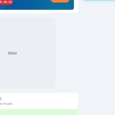
5
:
26
:
51
Iklan
s Trisakti