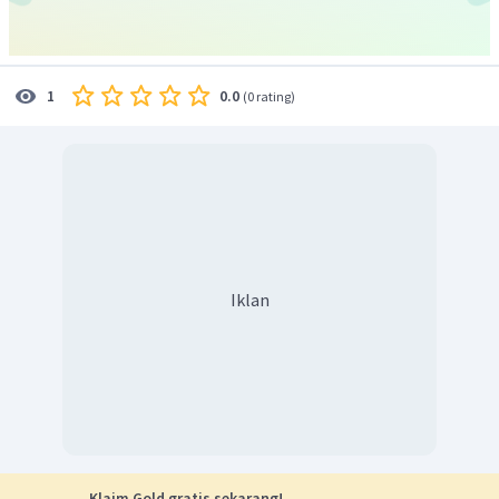
0.0
1
(
0 rating
)
Iklan
Klaim Gold gratis sekarang!