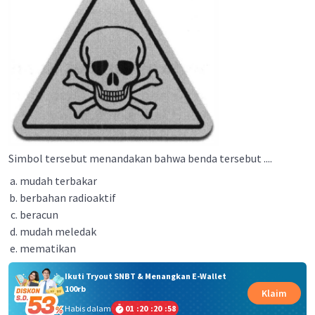
Simbol tersebut menandakan bahwa benda tersebut ....
mudah terbakar
berbahan radioaktif
beracun
mudah meledak
mematikan
Ikuti Tryout SNBT & Menangkan E-Wallet
100rb
Klaim
Habis dalam
01
:
20
:
20
:
58