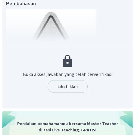
Pembahasan
Buka akses jawaban yang telah terverifikasi
Lihat Iklan
Dalam perihal keselamatan laboratorium, simbol
tengkorak dengan 2 tulang menyilang merupakan tanda
bahwa
benda tersebut bersifat beracun.
Jadi, pilihan jawaban yang tepat adalah C.
Perdalam pemahamanmu bersama Master Teacher
di sesi Live Teaching, GRATIS!