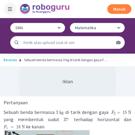
Masuk
Beranda
Sebuah benda bermassa 3 kg di tarik dengan gaya F ...
Iklan
Pertanyaan
Sebuah benda bermassa
di tarik dengan gaya
3
kg
=
15
N
F
2
yang membentuk sudut
terhadap horizontal dan
∘
3
7
ke kanan.
=
18
N
F
1