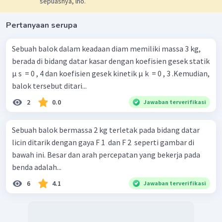
sepuasnya, lho.
Pertanyaan serupa
Sebuah balok dalam keadaan diam memiliki massa 3 kg,
berada di bidang datar kasar dengan koefisien gesek statik
µ s ​ = 0 , 4 dan koefisien gesek kinetik μ k ​ = 0 , 3 .Kemudian,
balok tersebut ditari...
2
0.0
Jawaban terverifikasi
Sebuah balok bermassa 2 kg terletak pada bidang datar
licin ditarik dengan gaya F 1 ​ dan F 2 ​ seperti gambar di
bawah ini. Besar dan arah percepatan yang bekerja pada
benda adalah...
6
4.1
Jawaban terverifikasi