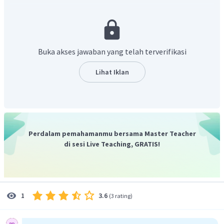
Ditanyakan :
?
Penyelesaian :
Uraikan terlebih dahulu F2 ke arah sumbu X (sejajar dengan
arah percepatan)
Buka akses jawaban yang telah terverifikasi
Lihat Iklan
Gunakan persamaan Hukum II Newton untuk menentukan
percepatan
Perdalam pemahamanmu bersama Master Teacher
di sesi Live Teaching, GRATIS!
Dengan demikian besar percepatan adalah
.
Oleh karena itu, jawaban yang benar adalah B.
3.6
1
(
3 rating
)