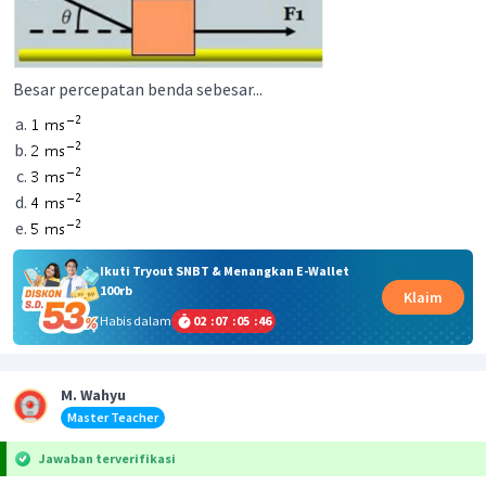
Besar percepatan benda sebesar...
Ikuti Tryout SNBT & Menangkan E-Wallet
100rb
Klaim
Habis dalam
02
:
07
:
05
:
46
M. Wahyu
Master Teacher
Jawaban terverifikasi