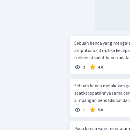
Sebuah benda yang mengala
amplitudo2,3 m.Jika kecep
frekuensi sudut benda adalah. 
2
4.8
Sebuah benda melakukan ge
saatkecepatannya sama de
simpangan bendadiukur dari
1
5.0
Pada benda yang mengalami