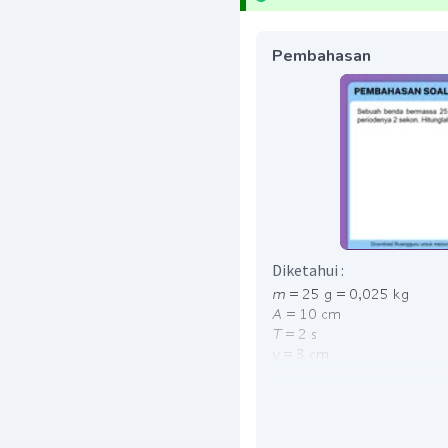
Pembahasan
Diketahui :
=
...
?
Ditanya :
v
Kecepatan pada GHS :
2
2
=
−
v
ω
A
y
2
π