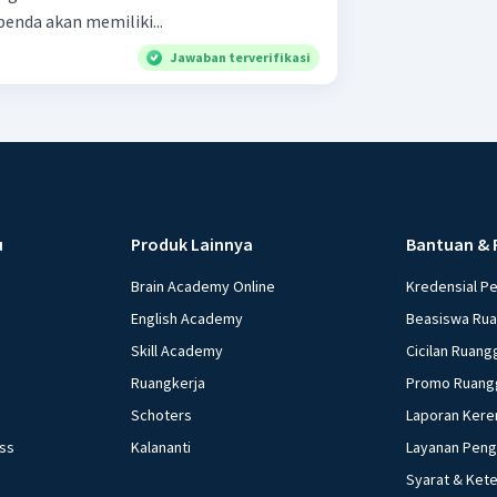
nda akan memiliki...
Jawaban terverifikasi
u
Produk Lainnya
Bantuan & 
Brain Academy Online
Kredensial P
English Academy
Beasiswa Ru
Skill Academy
Cicilan Ruang
Ruangkerja
Promo Ruang
Schoters
Laporan Kere
ess
Kalananti
Layanan Pen
Syarat & Ket