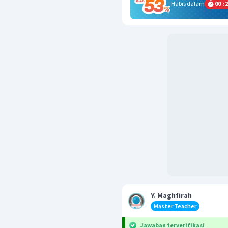
Habis dalam
00
:
2
Y. Maghfirah
Master Teacher
Jawaban terverifikasi