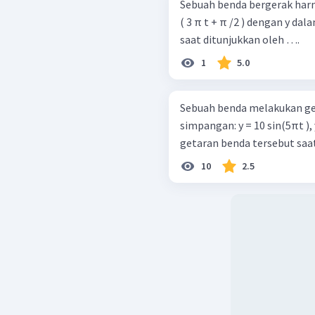
Sebuah benda bergerak har
( 3 π t + π /2 ) dengan y da
saat ditunjukkan oleh ….
1
5.0
Sebuah benda melakukan g
simpangan: y = 10 sin⁡(5πt 
getaran benda tersebut saat 
10
2.5