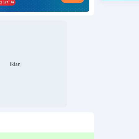
1
:
57
:
42
Iklan