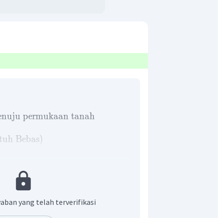
nuju
permukaan
tanah
atuh
Bebas
)
aban yang telah terverifikasi
kan dari ketinggian 100 m menuju