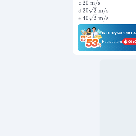
20
m
/
s
20
2
m
/
s
40
2
m
/
s
Ikuti Tryout SNBT 
Habis dalam
00
:
0