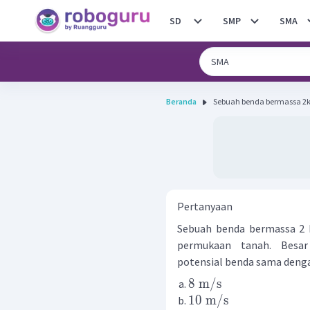
SD
SMP
SMA
Beranda
Sebuah benda bermassa 2kg
Pertanyaan
Sebuah benda bermassa 2 k
permukaan tanah. Besar
potensial benda sama dengan 
8
m
/
s
10
m
/
s