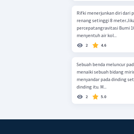
Rifki menerjunkan diri dari
renang setinggi 8 meter.Jik
percepatangravitasi Bumi 1
menyentuh air kol...
2
4.6
Sebuah benda meluncur pada
menaiki sebuah bidang miri
menyandar pada dinding se
dinding itu. M...
2
5.0