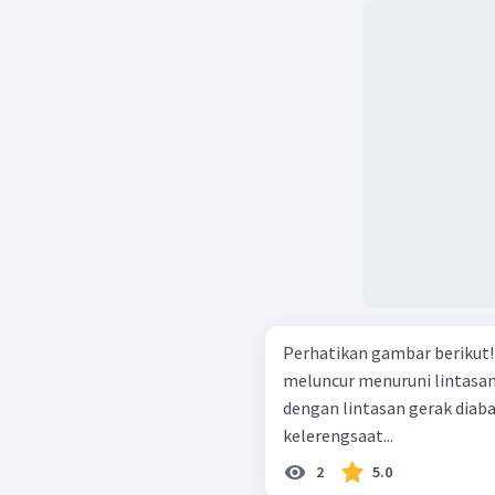
Perhatikan gambar berikut! Sebuah kelereng yang massanya 50 gra
meluncur menuruni lintasan
dengan lintasan gerak diaba
kelerengsaat...
2
5.0