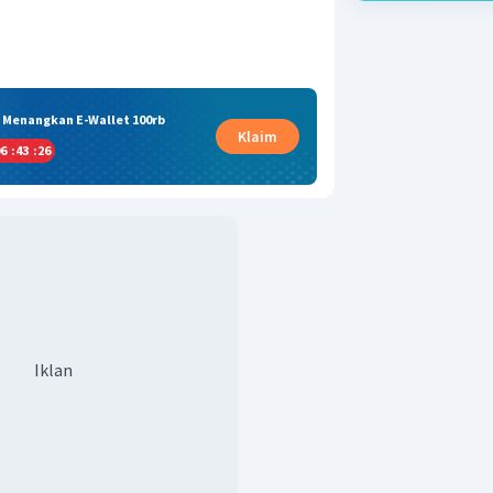
& Menangkan E-Wallet 100rb
Klaim
6
:
43
:
25
Iklan