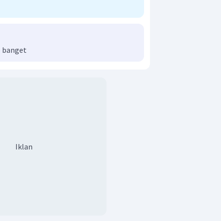
ecepatan benda adalah 20 m/s.
n yang benar adalah C.
 banget
Iklan