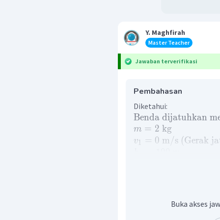
Y. Maghfirah
Master Teacher
Jawaban terverifikasi
Pembahasan
Diketahui:
Benda
dijatuhkan
me
=
2
kg
m
=
0
m
/
s
(
Gerak
j
v
1
=
100
m
h
1
=
4
E
P
E
K
2
2
2
=
10
m
/
s
g
=
...
?
Ditanya:
v
2
Penyelesaian:
Buka akses jaw
Ketika benda dijatuh