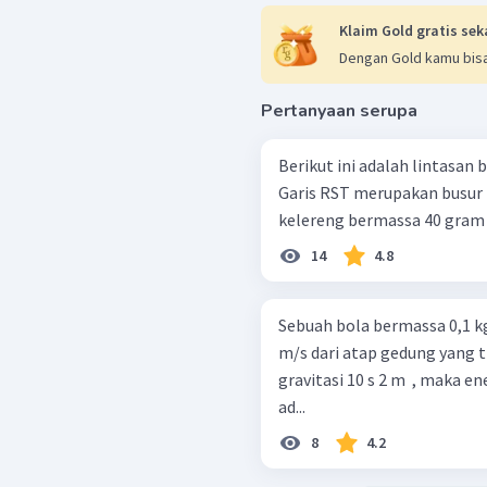
Klaim Gold gratis sek
Dengan Gold kamu bisa
Pertanyaan serupa
Berikut ini adalah lintasan
Garis RST merupakan busur l
kelereng bermassa 40 gram di
14
4.8
Sebuah bola bermassa 0,1 
m/s dari atap gedung yang t
gravitasi 10 s 2 m ​ , maka 
ad...
8
4.2