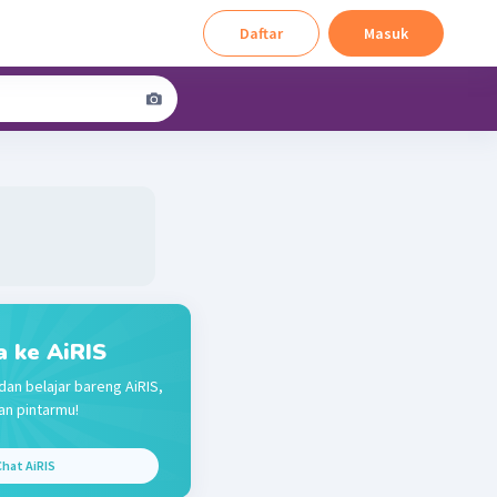
Daftar
Masuk
a ke AiRIS
dan belajar bareng AiRIS,
n pintarmu!
hat AiRIS