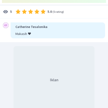
5.0
5
(
5 rating
)
Catherine Tesalonika
Makasih ❤️
Iklan