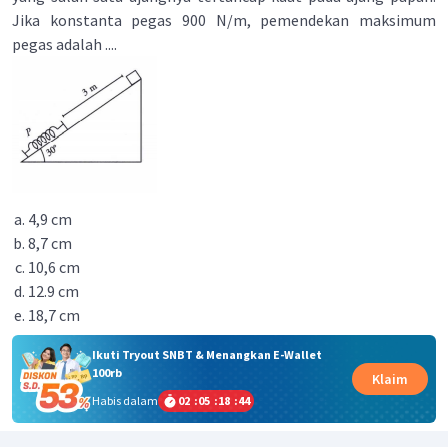
Jika konstanta pegas 900 N/m, pemendekan maksimum
pegas adalah ....
4,9 cm
8,7 cm
10,6 cm
12.9 cm
18,7 cm
Ikuti Tryout SNBT & Menangkan E-Wallet
100rb
Klaim
Habis dalam
02
:
05
:
18
:
44