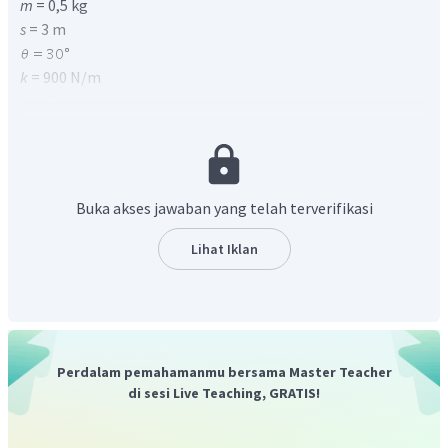
m
= 0,5 kg
s
= 3 m
k
= 900 N/m
x
= ...?
Gunakan persamaan usaha sama dengan energi
potensial pegas.
Buka akses jawaban yang telah terverifikasi
Lihat Iklan
Jadi, jawaban yang tepat adalah D
.
Perdalam pemahamanmu bersama Master Teacher
di sesi Live Teaching, GRATIS!