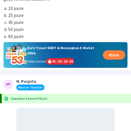
10 joule
25 joule
45 joule
50 joule
60 joule
Ikuti Tryout SNBT & Menangkan E-Wallet
100rb
Klaim
Habis dalam
01
:
19
:
19
:
55
N. Puspita
Master Teacher
Jawaban terverifikasi