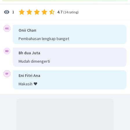
=
20
(
0
,
5
)
=
10
J
4.7
1
(
14 rating
)
Maka besar usaha yang dilakukan adalah 10 Joule.
Jadi, jawaban yang benar adalah A.
Onii Chan
Pembahasan lengkap banget
Bh dua Juta
Mudah dimengerti
Eni Fitri Ana
Makasih ❤️