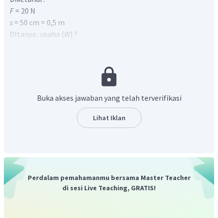
F
= 20 N
s
= 50 cm = 0,5 m
DItanya : usaha (
W
) ?
Penyelesaian :
Usaha adalah gaya yang bekerja pada suatu benda sehingga
benda itu mengalami perpindahan. Dengan gaya yang
bekerja yaitu gaya yang dapat mempengaruhi perpindahan
benda tersebut.
Buka akses jawaban yang telah terverifikasi
Lihat Iklan
Perdalam pemahamanmu bersama Master Teacher
di sesi Live Teaching, GRATIS!
=
W
F
s