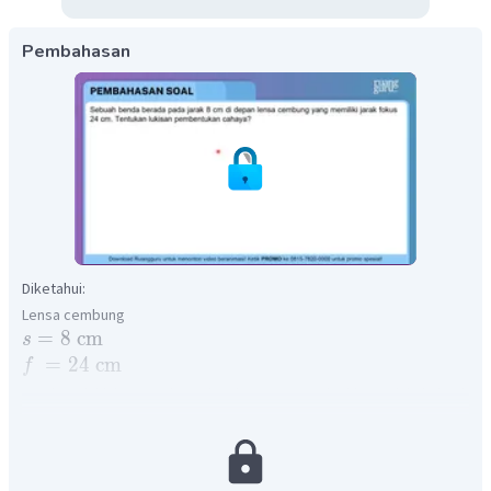
Pembahasan
Diketahui:
Lensa cembung
=
8
cm
s
=
24
cm
f
Untuk melukiskan pembentukan bayangan, maka hitung dahulu jarak
bayangan ke cermin lalu menghitung tinggi bayangan.
Jarak bayangan ke lensa: