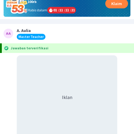
100rb
Klaim
Habis dalam
01
:
11
:
11
:
21
A. Aulia
Master Teacher
Jawaban terverifikasi
Iklan