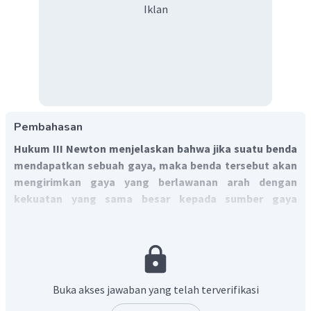
Iklan
Pembahasan
Hukum III Newton menjelaskan bahwa jika suatu benda
mendapatkan sebuah gaya, maka benda tersebut akan
mengirimkan gaya yang berlawanan arah dengan
kekuatan yang sama besar kepada sumber gaya
tersebut.
Hukum III Newton memiliki syarat: besar
gayanya sama, arahnya berlawanan, dan bekerja pada
benda yang berbeda.
Sebuah benda yang berada pada bidang miring kasar, maka
akan mempunyai 3 pasangan gaya aksi-reaksi, yaitu:
Buka akses jawaban yang telah terverifikasi