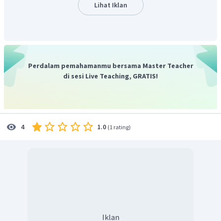
gaya normal
N
dan
N'
Lihat Iklan
gaya berat
w
dan
w'
gaya gesek
f
dan
f
'
ges
ges
Jadi, jawaban yang tepat adalah E.
Perdalam pemahamanmu bersama Master Teacher
di sesi Live Teaching, GRATIS!
1.0
4
(
1 rating
)
Iklan