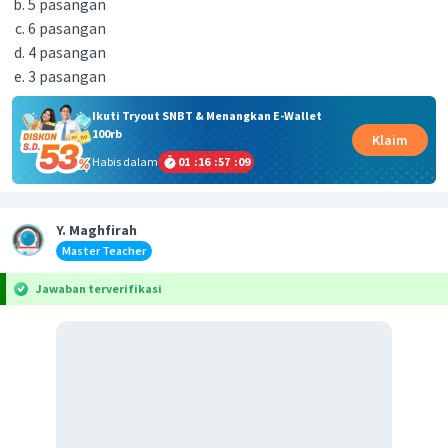
5 pasangan
6 pasangan
4 pasangan
3 pasangan
Ikuti Tryout SNBT & Menangkan E-Wallet
100rb
Klaim
Habis dalam
01
:
16
:
57
:
09
Y. Maghfirah
Master Teacher
Jawaban terverifikasi