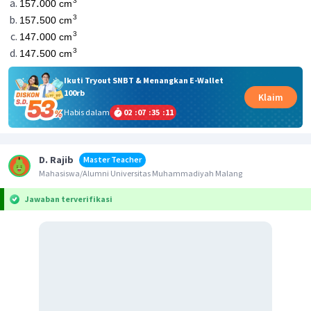
Ikuti Tryout SNBT & Menangkan E-Wallet
100rb
Klaim
Habis dalam
02
:
07
:
35
:
11
D. Rajib
Master Teacher
Mahasiswa/Alumni Universitas Muhammadiyah Malang
Jawaban terverifikasi