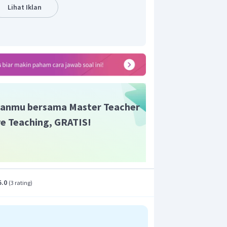
Lihat Iklan
anmu bersama Master Teacher
ive Teaching, GRATIS!
5.0
(
3 rating
)