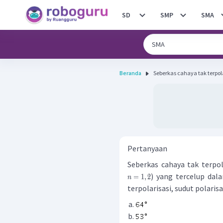
SD
SMP
SMA
Beranda
Seberkas cahaya tak terpola
Pertanyaan
Seberkas cahaya tak terpol
) yang tercelup dal
=
1
,
2
n
terpolarisasi, sudut polarisas