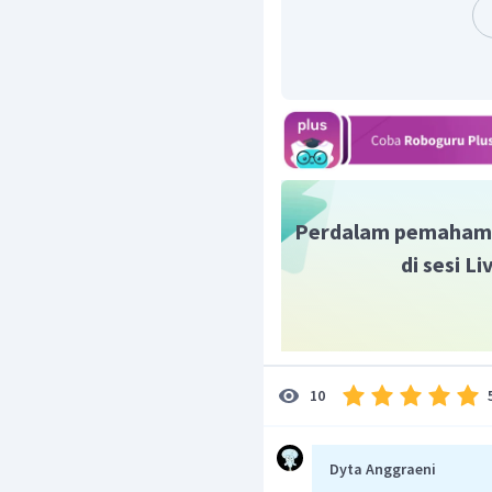
Perdalam pemaham
di sesi L
10
Dyta Anggraeni