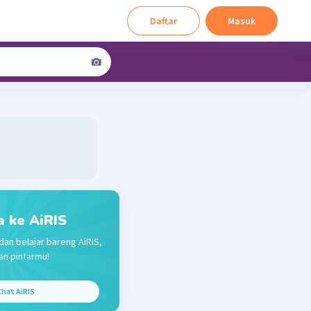
Daftar
Masuk
a ke AiRIS
dan belajar bareng AiRIS,
n pintarmu!
hat AiRIS