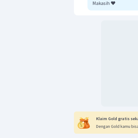
Makasih ❤️
Klaim Gold gratis sek
Dengan Gold kamu bisa