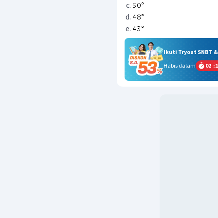
Ikuti Tryout SNBT 
Habis dalam
02
:
1