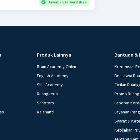
Jawaban terverifikasi
u
Produk Lainnya
Bantuan & 
Brain Academy Online
Kredensial P
English Academy
Beasiswa Ru
Skill Academy
Cicilan Ruang
Ruangkerja
Promo Ruang
Schoters
Laporan Kere
ess
Kalananti
Layanan Pen
Syarat & Ket
Kebijakan Pri
Tentang Kami