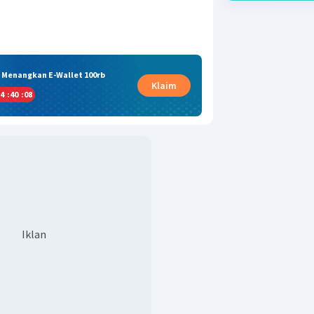
& Menangkan E-Wallet 100rb
Klaim
4
:
40
:
08
Iklan