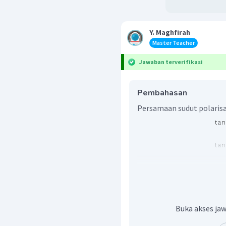
Y. Maghfirah
Master Teacher
Jawaban terverifikasi
Pembahasan
Persamaan sudut polarisas
Buka akses jaw
Jadi, jawaban yang bena