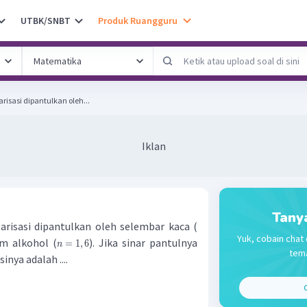
UTBK/SNBT
Produk Ruangguru
risasi dipantulkan oleh...
Iklan
Tany
arisasi dipantulkan oleh selembar kaca (
Yuk, cobain chat 
am alkohol (
). Jika sinar pantulnya
=
1
,
6
n
tema
inya adalah ....
C