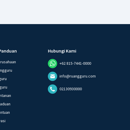
Panduan
Hubungi Kami
erusahaan
+62 815-7441-0000
angguru
info@ruangguru.com
guru
guru
02130930000
ntanan
gaduan
entuan
vasi