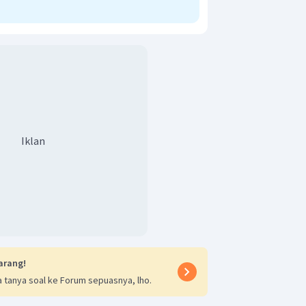
Iklan
arang!
 tanya soal ke Forum sepuasnya, lho.