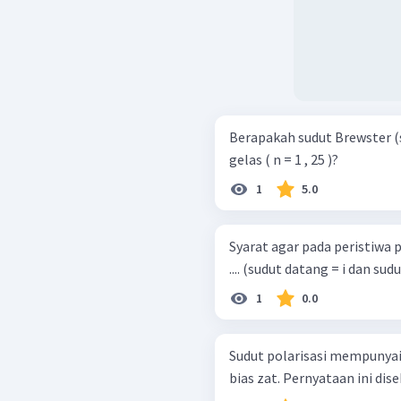
Berapakah sudut Brewster (
gelas ( n = 1 , 25 )?
1
5.0
Syarat agar pada peristiwa p
.... (sudut datang = i dan sudut
1
0.0
Sudut polarisasi mempunyai
bias zat. Pernyataan ini dise