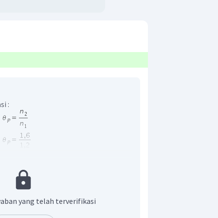
i :
aban yang telah terverifikasi
r adalah (B).