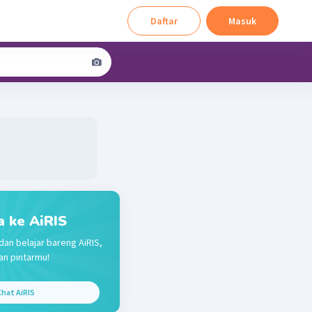
Daftar
Masuk
a ke AiRIS
dan belajar bareng AiRIS,
n pintarmu!
hat AiRIS