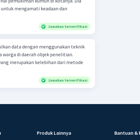
ai pemukiman kumuh di kotanya. Dia
n untuk mengamati keadaan dan
Jawaban terverifikasi
ulkan data dengan menggunakan teknik
warga di daerah objek penelitian.
, yang merupakan kelebihan dari metode
Jawaban terverifikasi
u
Produk Lainnya
Bantuan & 