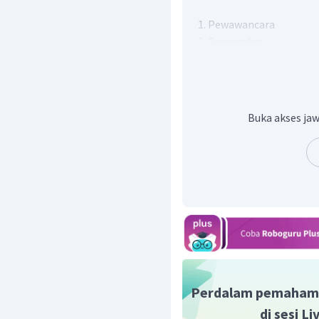
Pewawancara
Responden
Topik penelitian
Situasi wawancara
Berdasarkan penjelasa
Buka akses jaw
bukan merupakan f
wawancara,
maka jawab
Perdalam pemaham
di sesi L