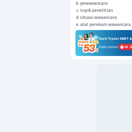
pewawancara
topik penelitian
situasi wawancara
alat perekam wawancara
Ikuti Tryout SNBT 
Habis dalam
01
:
0