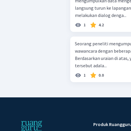
mengumpulkan data mengen
langsung turun ke lapanga
melakukan dialog denga...
1
4.2
Seorang peneliti mengump
wawancara dengan beberapa 
Berdasarkan uraian di atas
tersebut adala...
1
0.0
Produk Ruanggur