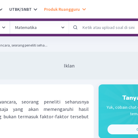
UTBK/SNBT
Produk Ruangguru
ra, seorang peneliti seha...
Iklan
Tany
ncara, seorang peneliti seharusnya
Yuk, cobain chat 
saja yang akan memengaruhi hasil
tema
g bukan termasuk faktor-faktor tersebut
C