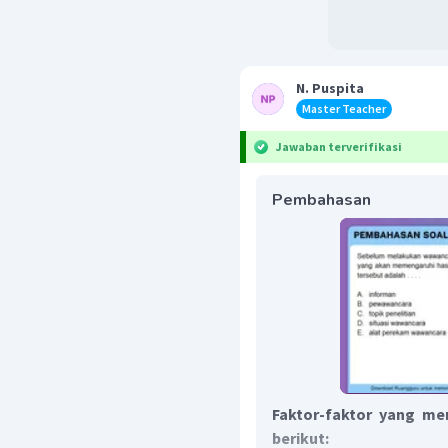
N. Puspita
Master Teacher
Jawaban terverifikasi
Pembahasan
Faktor-faktor yang me
berikut: