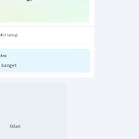
.4
(
7 rating
)
tro
 banget
Iklan