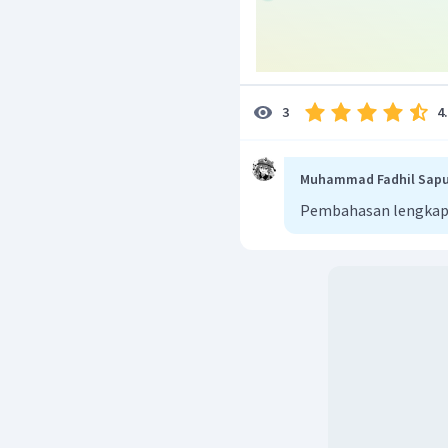
4
3
Muhammad Fadhil Sapu
Pembahasan lengkap