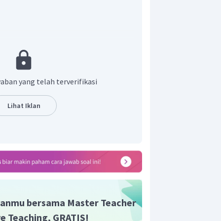
n tersebut, alat perekam wawancara
aban yang telah terverifikasi
aktor yang memengaruhi hasil
an yang tepat adalah E.
Lihat Iklan
anmu bersama Master Teacher
ive Teaching, GRATIS!