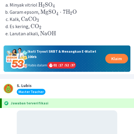
H
SO
Minyak vitriol
2
4
MgSO
⋅
7
H
O
Garam epsom,
2
4
CaCO
Kalk,
3
CO
Es kering,
2
NaOH
Larutan alkali,
Ikuti Tryout SNBT & Menangkan E-Wallet
100rb
Klaim
Habis dalam
01
:
17
:
52
:
37
S. Lubis
Master Teacher
Jawaban terverifikasi