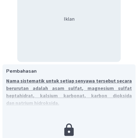
Iklan
Pembahasan
Nama sistematik untuk setiap senyawa tersebut secara
berurutan adalah asam sulfat, magnesium sulfat
heptahidrat, kalsium karbonat, karbon dioksida
dan natrium hidroksida.
Nama trivial atau nama umum merupakan nama yang
diketahui dari suatu zat sebelum diperagakan standardisasi
oleh IUPAC atau nama yang diberikan untuk memudahkan
penyebutan. Nama ini biasanya yang diketahui dalam