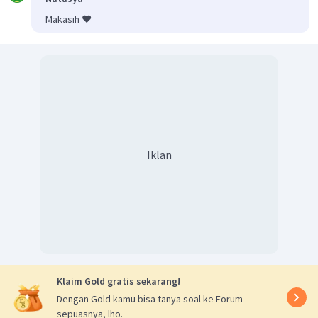
Makasih ❤️
Iklan
Klaim Gold gratis sekarang!
Dengan Gold kamu bisa tanya soal ke Forum
sepuasnya, lho.