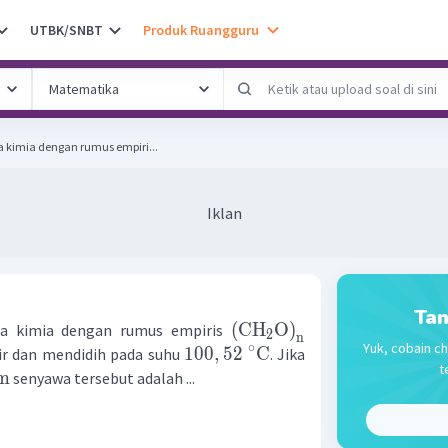
UTBK/SNBT
Produk Ruangguru
 kimia dengan rumus empiri...
Iklan
Tan
(
CH
O
)
a kimia dengan rumus empiris
2
n
Yuk, cobain ch
∘
100
,
52
C
ir dan mendidih pada suhu
. Jika
t
m
senyawa tersebut adalah ...