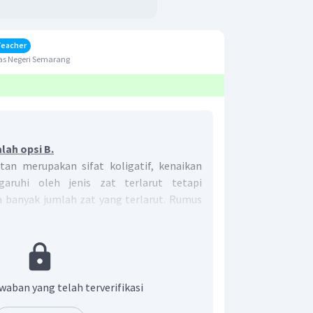
Teacher
as Negeri Semarang
lah opsi B.
utan merupakan sifat koligatif, kenaikan
ngaruhi oleh jenis zat terlarut tetapi
a banyak jumlah zat yang terlarut. Rumus
k beku adalah:
△
=
×
×
K
a
t
a
u
T
m
K
i
b
b
b
an
titik
beku
larutan
s
larutan
waban yang telah terverifikasi
a
kenaikan
titik
didih
molal
′