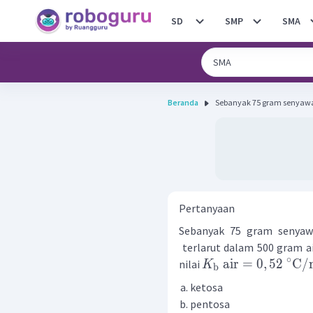
SD
SMP
SMA
Beranda
Sebanyak 75 gram senyawa
Pertanyaan
Sebanyak 75 gram senyaw
terlarut dalam 500 gram a
∘
air
=
0
,
52
C
/
nilai
K
b
ketosa
pentosa