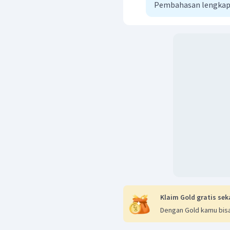
Pembahasan lengkap
(
C
+
2
(
A
r
Sehingga, rumus molekul
dengan nama
pentosa.
Klaim Gold gratis sek
Dengan Gold kamu bisa