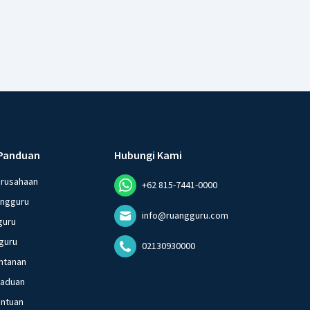
Panduan
Hubungi Kami
erusahaan
+62 815-7441-0000
angguru
info@ruangguru.com
guru
guru
02130930000
ntanan
gaduan
entuan