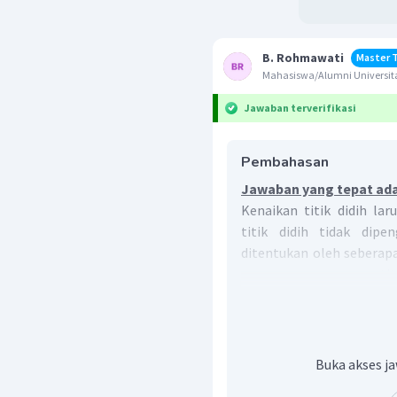
B. Rohmawati
Master 
Mahasiswa/Alumni Universit
Jawaban terverifikasi
Pembahasan
Jawaban yang tepat ada
Kenaikan titik didih lar
titik didih tidak dipe
ditentukan oleh seberap
persamaan penurunan titi
△
=
×
T
m
b
Keterangan:
△
=
Penurun
T
b
=
molalita
m
Buka akses ja
=
konstant
K
b