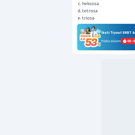
heksosa
tetrosa
triosa
Ikuti Tryout SNBT 
Habis dalam
00
:
0