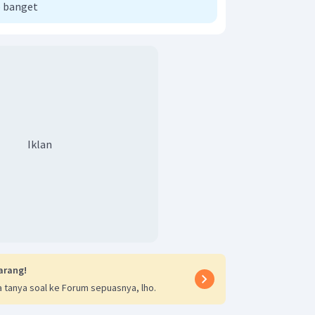
 banget
(
CH
O
)
=
150
2
n
H
)
+
O
)
n
=
150
A
A
r
r
(
12
+
2
+
16
)
n
=
150
30
n
=
150
150
n
=
=
5
30
(
CH
O
)
 senyawa kimia tersebut adalah
2
5
Iklan
arang!
 tanya soal ke Forum sepuasnya, lho.