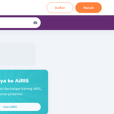
Daftar
Masuk
ya ke AiRIS
at dan belajar bareng AiRIS,
eman pintarmu!
Chat AiRIS