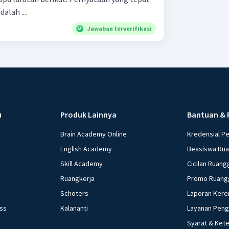
alah ....
Jawaban terverifikasi
u
Produk Lainnya
Bantuan & 
Brain Academy Online
Kredensial P
English Academy
Beasiswa Ru
Skill Academy
Cicilan Ruang
Ruangkerja
Promo Ruang
Schoters
Laporan Kere
ess
Kalananti
Layanan Pen
Syarat & Ket