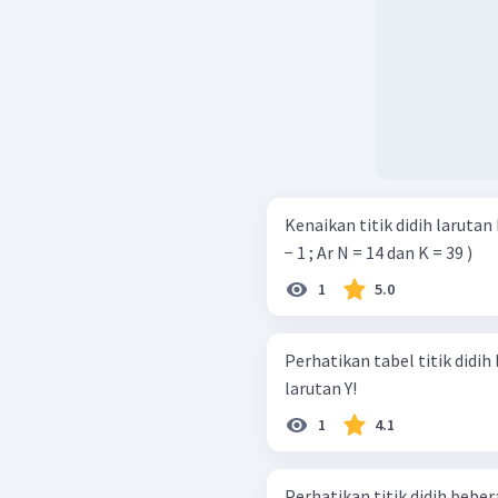
Kenaikan titik didih larutan KN
− 1 ; Ar N = 14 dan K = 39 )
1
5.0
Perhatikan tabel titik didih larutan berikut!
larutan Y!
1
4.1
Perhatikan titik didih beberapa larutan b