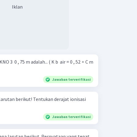
Iklan
O 3 ​ 0 , 75 m adalah... ( K b ​ air = 0 , 52 ∘ C m
Jawaban terverifikasi
 Tentukan derajat ionisasi
Jawaban terverifikasi
erikut. Pernyataan yang tepat