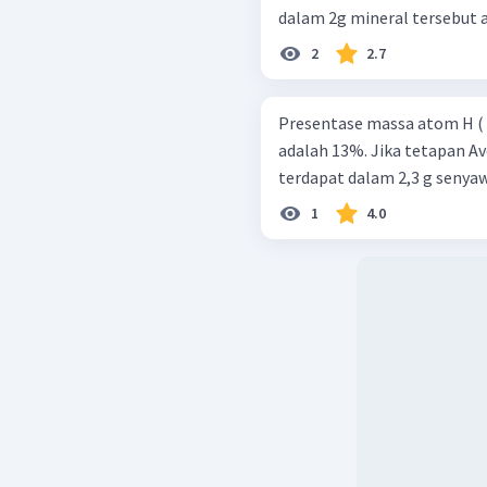
dalam 2g mineral tersebut a
2
2.7
Presentase massa atom H ( A
adalah 13%. Jika tetapan Av
terdapat dalam 2,3 g senyawa
1
4.0