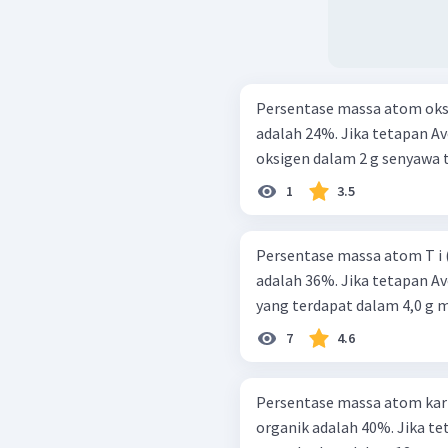
Persentase massa atom oksig
adalah 24%. Jika tetapan Avo
oksigen dalam 2 g senyawa te
1
3.5
Persentase massa atom T i ( 
adalah 36%. Jika tetapan Avo
yang terdapat dalam 4,0 g mi
7
4.6
Persentase massa atom karbo
organik adalah 40%. Jika tet