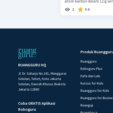
atom karbon dalam 12 g sen
2
5.0
Produk Ruanggur
Ruangguru
RUANGGURU HQ
Roboguru Plus
Jl. Dr. Saharjo No.161, Manggarai
Dafa dan Lulu
Selatan, Tebet, Kota Jakarta
Kursus for Kids
Selatan, Daerah Khusus Ibukota
Jakarta 12860
Ruangguru for Kids
Ruangguru for Busin
Coba GRATIS Aplikasi
Ruanguji
Roboguru
Ruangbaca