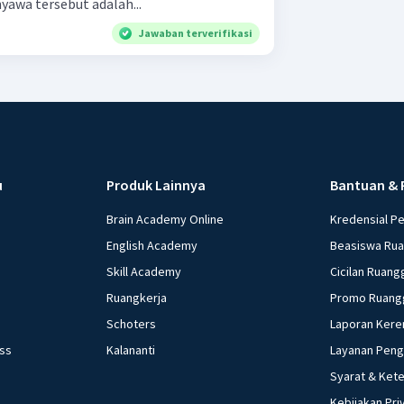
yawa tersebut adalah...
Jawaban terverifikasi
u
Produk Lainnya
Bantuan & 
Brain Academy Online
Kredensial P
English Academy
Beasiswa Ru
Skill Academy
Cicilan Ruang
Ruangkerja
Promo Ruang
Schoters
Laporan Kere
ess
Kalananti
Layanan Pen
Syarat & Ket
Kebijakan Pri