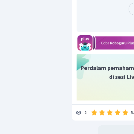
Perdalam pemaham
di sesi L
5
2