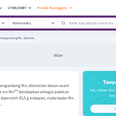
UTBK/SNBT
Produk Ruangguru
 mengandung Mn, dilarutk...
Iklan
Tany
 mengandung Mn, dilarutkan dalam asam
Yuk, cobain chat 
2+
a ion Mn
diendapkan sebagai padatan
tema
la diperoleh 43,5 g endapan, maka kadar Mn
..
C