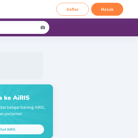
Daftar
Masuk
a ke AiRIS
dan belajar bareng AiRIS,
n pintarmu!
hat AiRIS