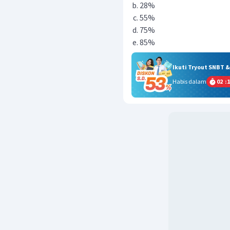
28%
55%
75%
85%
Ikuti Tryout SNBT 
Habis dalam
02
:
1