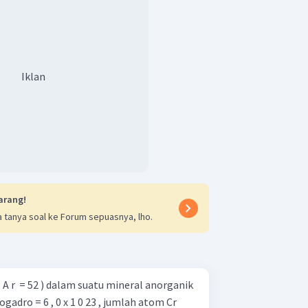
Iklan
arang!
 tanya soal ke Forum sepuasnya, lho.
 r ​ = 52 ) dalam suatu mineral anorganik
gadro = 6 , 0 x 1 0 23 , jumlah atom Cr