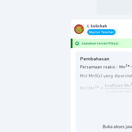
I. Solichah
Master Teacher
Jawaban terverifikasi
Pembahasan
Buka akses jaw