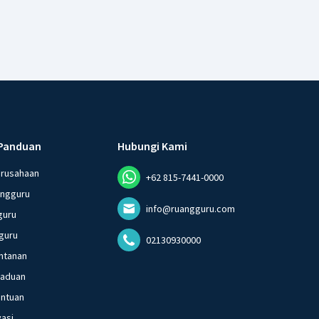
Panduan
Hubungi Kami
erusahaan
+62 815-7441-0000
angguru
info@ruangguru.com
guru
guru
02130930000
ntanan
gaduan
entuan
vasi