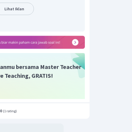
Lihat Iklan
anmu bersama Master Teacher
ive Teaching, GRATIS!
.0
(
1 rating
)